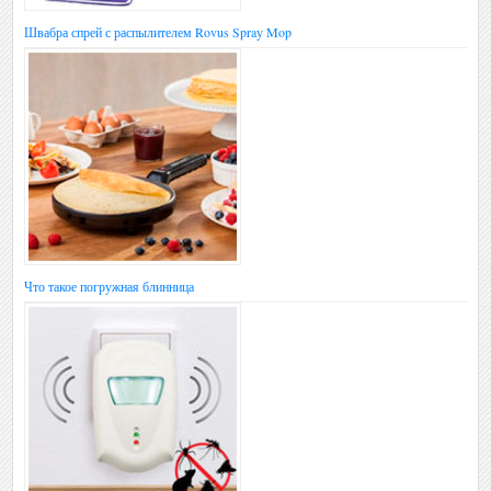
Швабра спрей с распылителем Rovus Spray Mop
Что такое погружная блинница