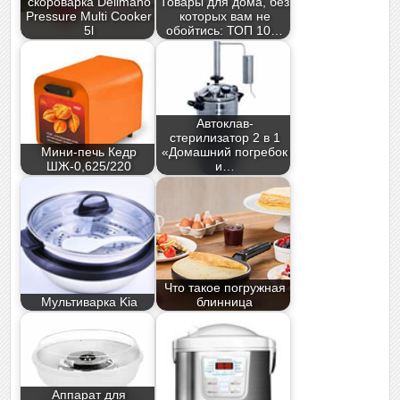
скороварка Delimano
Товары для дома, без
Pressure Multi Cooker
которых вам не
5l
обойтись: ТОП 10…
Автоклав-
стерилизатор 2 в 1
Мини-печь Кедр
«Домашний погребок
ШЖ-0,625/220
и…
Что такое погружная
Мультиварка Kia
блинница
Аппарат для