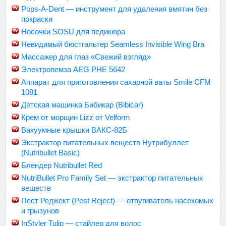
Pops-A-Dent — инструмент для удаления вмятин без
покраски
Носочки SOSU для педикюра
Невидимый бюстгальтер Seamless Invisible Wing Bra
Массажер для глаз «Свежий взгляд»
Электропемза AEG PHE 5642
Аппарат для приготовления сахарной ваты Smile CFM
1081
Детская машинка Бибикар (Bibicar)
Крем от морщин Lizz от Velform
Вакуумные крышки ВАКС-82Б
Экстрактор питательных веществ Нутрибуллет
(Nutribullet Basic)
Блендер Nutribullet Red
NutriBullet Pro Family Set — экстрактор питательных
веществ
Пест Реджект (Pest Reject) — отпугиватель насекомых
и грызунов
InStyler Tulip — стайлер для волос