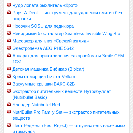
Чудо лопата рыхлитель «Крот»
Pops-A-Dent — инструмент для удаления вмятин без
покраски
Носочки SOSU для педикюра
Невидимый бюстгальтер Seamless Invisible Wing Bra
Массажер для глаз «Свежий взгляд»
Электропемза AEG PHE 5642
Аппарат для приготовления сахарной ваты Smile CFM
1081
Детская машинка Бибикар (Bibicar)
Крем от морщин Lizz от Velform
Вакуумные крышки ВАКС-82Б
Экстрактор питательных веществ Нутрибуллет
(Nutribullet Basic)
Блендер Nutribullet Red
NutriBullet Pro Family Set — экстрактор питательных
веществ
Пест Реджект (Pest Reject) — отпугиватель насекомых
и грызунов