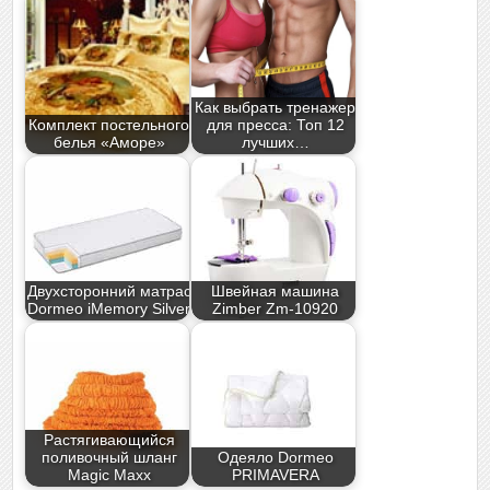
Как выбрать тренажер
Комплект постельного
для пресса: Топ 12
белья «Аморе»
лучших…
Двухсторонний матрас
Швейная машина
Dormeo iMemory Silver
Zimber Zm-10920
Растягивающийся
поливочный шланг
Одеяло Dormeo
Magic Maxx
PRIMAVERA