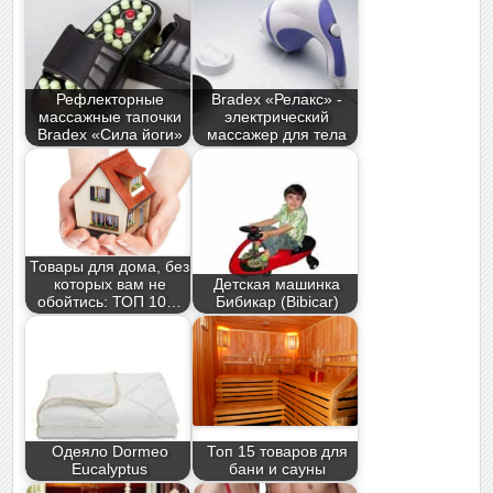
Рефлекторные
Bradex «Релакс» -
массажные тапочки
электрический
Bradex «Сила йоги»
массажер для тела
Товары для дома, без
которых вам не
Детская машинка
обойтись: ТОП 10…
Бибикар (Bibicar)
Одеяло Dormeo
Топ 15 товаров для
Eucalyptus
бани и сауны