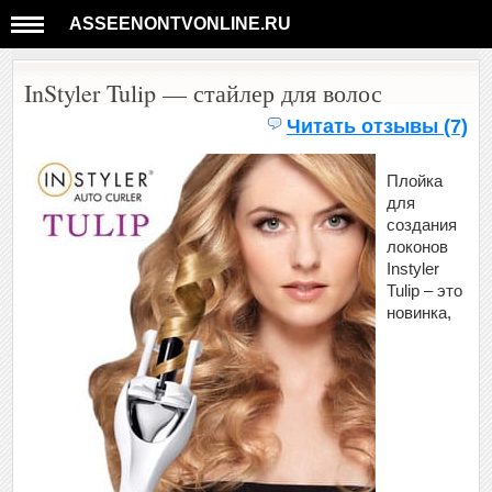
ASSEENONTVONLINE.RU
InStyler Tulip — стайлер для волос
Читать отзывы (7)
Плойка
для
создания
локонов
Instyler
Tulip – это
новинка,