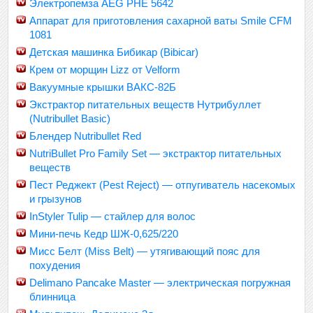
Электропемза AEG PHE 5642
Аппарат для приготовления сахарной ваты Smile CFM
1081
Детская машинка Бибикар (Bibicar)
Крем от морщин Lizz от Velform
Вакуумные крышки ВАКС-82Б
Экстрактор питательных веществ Нутрибуллет
(Nutribullet Basic)
Блендер Nutribullet Red
NutriBullet Pro Family Set — экстрактор питательных
веществ
Пест Реджект (Pest Reject) — отпугиватель насекомых
и грызунов
InStyler Tulip — стайлер для волос
Мини-печь Кедр ШЖ-0,625/220
Мисс Белт (Miss Belt) — утягивающий пояс для
похудения
Delimano Pancake Master — электрическая погружная
блинница