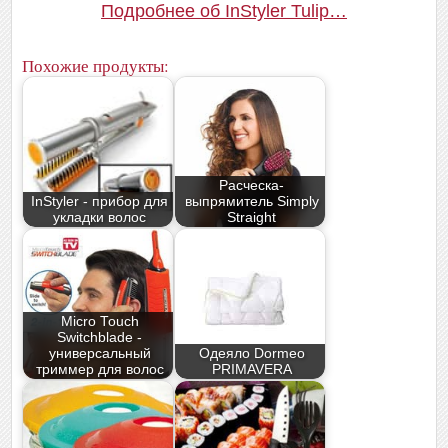
Подробнее об InStyler Tulip…
Похожие продукты:
Расческа-
InStyler - прибор для
выпрямитель Simply
укладки волос
Straight
Micro Touch
Switchblade -
универсальный
Одеяло Dormeo
триммер для волос
PRIMAVERA