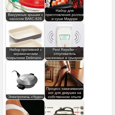
Набор для
Вакуумные крышки с
приготовления роллов
насосом ВАКС-82Б
и суши Мидори
Набор противней с
Pest Repeller -
керамическим
отпугиватель
покрытием Delimano…
насекомых и грызунов
Процесс накачивания
ног для девушек на
Электропечь «Чудо»
собственном опыте