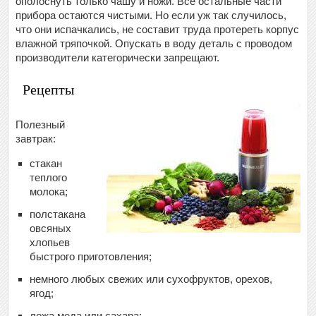
ополоснуть только чашу и ножи. Все остальные части
прибора остаются чистыми. Но если уж так случилось,
что они испачкались, не составит труда протереть корпус
влажной тряпочкой. Опускать в воду деталь с проводом
производители категорически запрещают.
Рецепты
Полезный
завтрак:
стакан
теплого
молока;
полстакана
овсяных
хлопьев
быстрого приготовления;
немного любых свежих или сухофруктов, орехов,
ягод;
ложа меда или сахара;