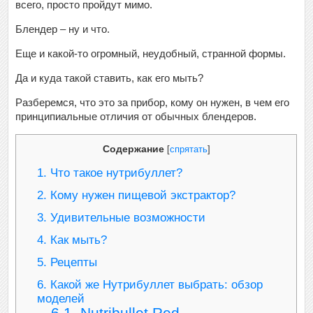
всего, просто пройдут мимо.
Блендер – ну и что.
Еще и какой-то огромный, неудобный, странной формы.
Да и куда такой ставить, как его мыть?
Разберемся, что это за прибор, кому он нужен, в чем его
принципиальные отличия от обычных блендеров.
Содержание
[
спрятать
]
1.
Что такое нутрибуллет?
2.
Кому нужен пищевой экстрактор?
3.
Удивительные возможности
4.
Как мыть?
5.
Рецепты
6.
Какой же Нутрибуллет выбрать: обзор
моделей
6.1.
Nutribullet Red