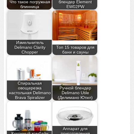
Что такое погружная
блендер Element
блинница
EW02PW
Измельчитель
Delimano Clarity
Топ 15 товаров для
Chopper
бани и сауны
Спиральная
овощерезка
Ручной блендер
настольная Delimano
Delimano Utile
Brava Spiralizer
(Делимано Ютил)
Аппарат для
Кухонный комбайн
приготовления