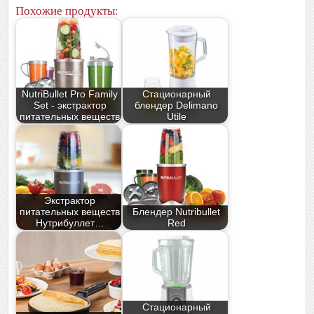
Похожие продукты:
NutriBullet Pro Family
Стационарный
Set - экстрактор
блендер Delimano
питательных веществ
Utile
Экстрактор
питательных веществ
Блендер Nutribullet
Нутрибуллет…
Red
Стационарный