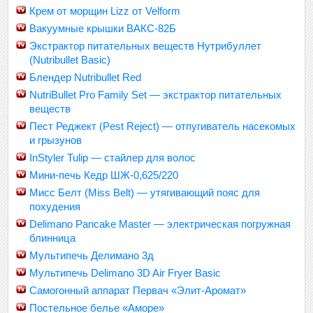
Крем от морщин Lizz от Velform
Вакуумные крышки ВАКС-82Б
Экстрактор питательных веществ Нутрибуллет
(Nutribullet Basic)
Блендер Nutribullet Red
NutriBullet Pro Family Set — экстрактор питательных
веществ
Пест Реджект (Pest Reject) — отпугиватель насекомых
и грызунов
InStyler Tulip — стайлер для волос
Мини-печь Кедр ШЖ-0,625/220
Мисс Белт (Miss Belt) — утягивающий пояс для
похудения
Delimano Pancake Master — электрическая погружная
блинница
Мультипечь Делимано 3д
Мультипечь Delimano 3D Air Fryer Basic
Самогонный аппарат Первач «Элит-Аромат»
Постельное белье «Аморе»