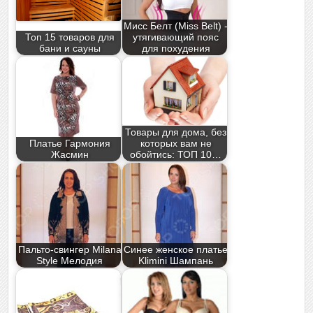
Мисс Белт (Miss Belt) -
Топ 15 товаров для
утягивающий пояс
бани и сауны
для похудения
Товары для дома, без
Платье Гармония
которых вам не
Жасмин
обойтись: ТОП 10…
Пальто-свингер Milana
Синее женское платье
Style Мелодия
Klimini Шампань