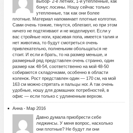
выбор- 2-е летних, 1-и утепленные, как
бонус лосины. Ношу сейчас только
утепленные, так как они более
плотные. Материал напоминает плотные колготки.
Сами очень тонкие, тянутся, облегают, но при этом
ничего не подтягивают и не моделируют. Если у
вас стройные ноги, красивая попа, имеется талия и
нет животика, то будут смотреться очень
привлекательно, полненьким обольщаться не
стоит. И если и брать, то на размер меньше, и
размерный ряд представлен очень странно, один
размер как 48-54, соответственно на мой 48-50
собираются складочками, особенно в области
коленок. Рост представлен один — 170 см, на мой
163 см можно спрятать и пальцы ног. А так очень
удобные, ношу для домашних потребностей, в
офис — если только с удлиненным верхом.
Анна - Мар 2016
Давно думала приобрести себе
леджинсы. У меня вопрос, насколько
они плотные? Не будут ли они