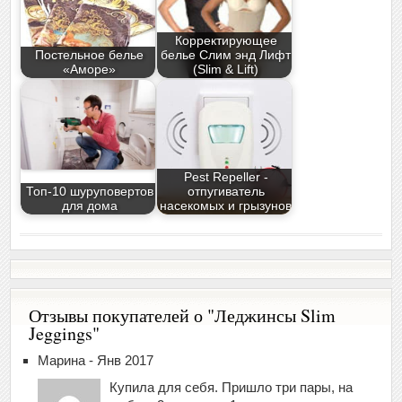
Корректирующее
Постельное белье
белье Слим энд Лифт
«Аморе»
(Slim & Lift)
Pest Repeller -
Топ-10 шуруповертов
отпугиватель
для дома
насекомых и грызунов
Отзывы покупателей о "Леджинсы Slim
Jeggings"
Марина - Янв 2017
Купила для себя. Пришло три пары, на