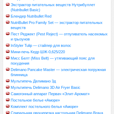
Экстрактор питательных веществ Нутрибуллет
(Nutribullet Basic)
Блендер Nutribullet Red
NutriBullet Pro Family Set — экстрактор питательных
веществ
Пест Реджект (Pest Reject) — отпугиватель насекомых
и грызунов
InStyler Tulip — стайлер для волос
Мини-печь Кедр ШЖ-0,625/220
Мисс Белт (Miss Belt) — утягивающий пояс для
похудения
Delimano Pancake Master — электрическая погружная
блинница
Мультипечь Делимано 3д
Мультипечь Delimano 3D Air Fryer Basic
Самогонный аппарат Первач «Элит-Аромат»
Постельное белье «Аморе»
Комплект постельного белья «Аморе»
Спиральная овощерезка настольная Delimano Brava