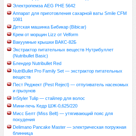
Электропемза AEG PHE 5642
Аппарат для приготовления сахарной ваты Smile CFM
1081
Детская машинка Бибикар (Bibicar)
Крем от морщин Lizz от Velform
Вакуумные крышки ВАКС-82Б
Экстрактор питательных веществ Нутрибуллет
(Nutribullet Basic)
Блендер Nutribullet Red
NutriBullet Pro Family Set — экстрактор питательных
веществ
Пест Реджект (Pest Reject) — отпугиватель насекомых
и грызунов
InStyler Tulip — стайлер для волос
Мини-печь Кедр ШЖ-0,625/220
Мисс Белт (Miss Belt) — утягивающий пояс для
похудения
Delimano Pancake Master — электрическая погружная
блинница