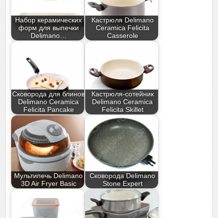
Набор керамических
Кастрюля Delimano
форм для выпечки
Ceramica Felicita
Delimano…
Casserole
Сковорода для блинов
Кастрюля-сотейник
Delimano Ceramica
Delimano Ceramica
Felicita Pancake
Felicita Skillet
Мультипечь Delimano
Сковорода Delimano
3D Air Fryer Basic
Stone Expert