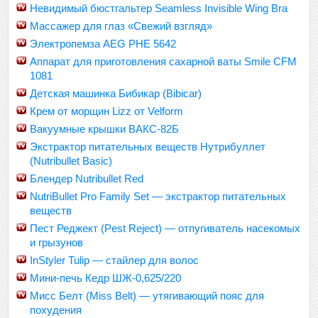
Невидимый бюстгальтер Seamless Invisible Wing Bra
Массажер для глаз «Свежий взгляд»
Электропемза AEG PHE 5642
Аппарат для приготовления сахарной ваты Smile CFM
1081
Детская машинка Бибикар (Bibicar)
Крем от морщин Lizz от Velform
Вакуумные крышки ВАКС-82Б
Экстрактор питательных веществ Нутрибуллет
(Nutribullet Basic)
Блендер Nutribullet Red
NutriBullet Pro Family Set — экстрактор питательных
веществ
Пест Реджект (Pest Reject) — отпугиватель насекомых
и грызунов
InStyler Tulip — стайлер для волос
Мини-печь Кедр ШЖ-0,625/220
Мисс Белт (Miss Belt) — утягивающий пояс для
похудения