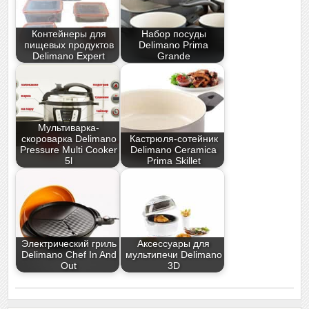
Контейнеры для
Набор посуды
пищевых продуктов
Delimano Prima
Delimano Expert
Grande
Мультиварка-
скороварка Delimano
Кастрюля-сотейник
Pressure Multi Cooker
Delimano Ceramica
5l
Prima Skillet
Электрический гриль
Аксессуары для
Delimano Chef In And
мультипечи Delimano
Out
3D