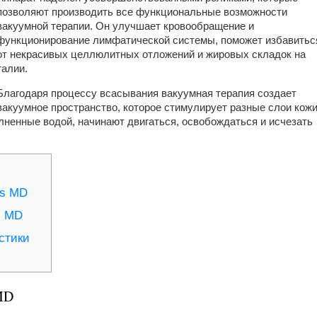
позволяют производить все функциональные возможности
вакуумной терапии. Он улучшает кровообращение и
функционирование лимфатической системы, поможет избавитьс
от некрасивых целлюлитных отложений и жировых складок на
талии.
Благодаря процессу всасывания вакуумная терапия создает
вакуумное пространство, которое стимулирует разные слои кожи
лненные водой, начинают двигаться, освобождаться и исчезать
ss MD
s MD
стики
MD