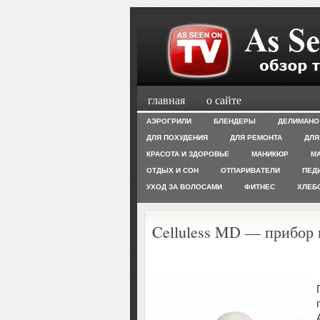
главная
о сайте
АЭРОГРИЛИ
БЛЕНДЕРЫ
ДЕЛИМАНО
ДЛЯ ПОХУДЕНИЯ
ДЛЯ РЕМОНТА
ДЛЯ
КРАСОТА И ЗДОРОВЬЕ
МАНИКЮР
М
ОТДЫХ И СОН
ОТПАРИВАТЕЛИ
ПЕД
УХОД ЗА ВОЛОСАМИ
ФИТНЕС
ХЛЕБ
Celluless MD — прибор