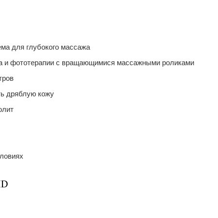
ема для глубокого массажа
а и фототерапии с вращающимися массажными роликами
тров
ть дряблую кожу
юлит
словиях
MD