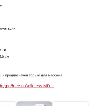
ом
плуатации
ики
3,5 см
, и предназначен только для массажа.
Подробнее о Celluless MD…