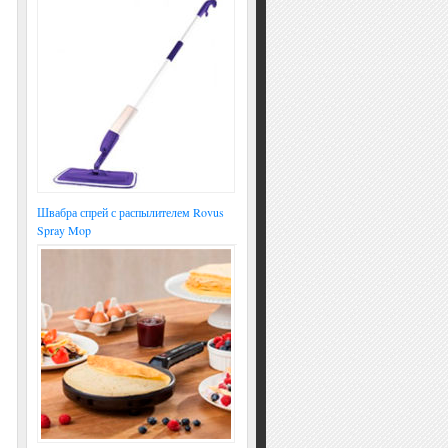
Швабра спрей с распылителем Rovus
Spray Mop