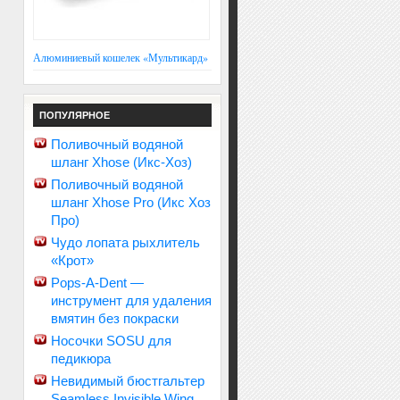
Алюминиевый кошелек «Мультикард»
ПОПУЛЯРНОЕ
Поливочный водяной
шланг Xhose (Икс-Хоз)
Поливочный водяной
шланг Xhose Pro (Икс Хоз
Про)
Чудо лопата рыхлитель
«Крот»
Pops-A-Dent —
инструмент для удаления
вмятин без покраски
Носочки SOSU для
педикюра
Невидимый бюстгальтер
Seamless Invisible Wing