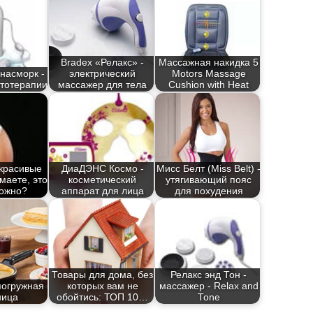
Bradex «Релакс» -
Массажная накидка 5
насморк -
электрический
Motors Massage
тотерапии
массажер для тела
Cushion with Heat
 красивые
ДиаДЭНС Космо -
Мисс Белт (Miss Belt) -
маете, это
косметический
утягивающий пояс
ожно?
аппарат для лица
для похудения
Товары для дома, без
Релакс энд Тон -
погружная
которых вам не
массажер - Relax and
ница
обойтись: ТОП 10…
Tone