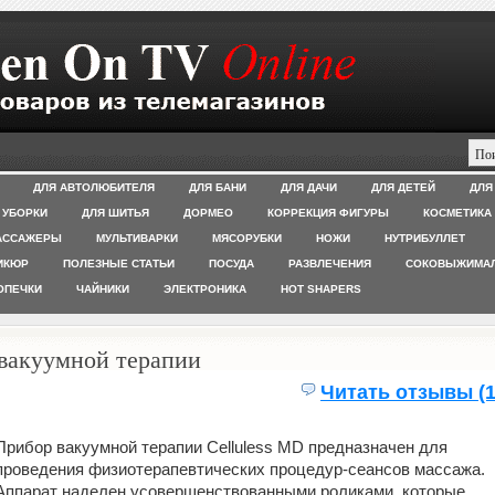
ДЛЯ АВТОЛЮБИТЕЛЯ
ДЛЯ БАНИ
ДЛЯ ДАЧИ
ДЛЯ ДЕТЕЙ
ДЛЯ
 УБОРКИ
ДЛЯ ШИТЬЯ
ДОРМЕО
КОРРЕКЦИЯ ФИГУРЫ
КОСМЕТИКА
АССАЖЕРЫ
МУЛЬТИВАРКИ
МЯСОРУБКИ
НОЖИ
НУТРИБУЛЛЕТ
ИКЮР
ПОЛЕЗНЫЕ СТАТЬИ
ПОСУДА
РАЗВЛЕЧЕНИЯ
СОКОВЫЖИМА
ОПЕЧКИ
ЧАЙНИКИ
ЭЛЕКТРОНИКА
HOT SHAPERS
 вакуумной терапии
Читать отзывы (1
Прибор вакуумной терапии Celluless MD предназначен для
проведения физиотерапевтических процедур-сеансов массажа.
Аппарат наделен усовершенствованными роликами, которые