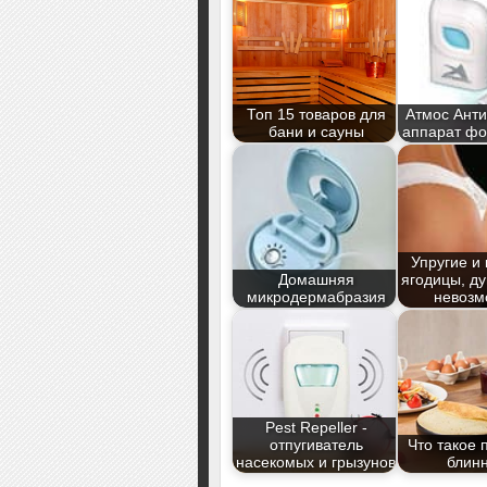
Топ 15 товаров для
Атмос Анти
бани и сауны
аппарат фо
Упругие и
Домашняя
ягодицы, ду
микродермабразия
невозм
Pest Repeller -
отпугиватель
Что такое 
насекомых и грызунов
блин