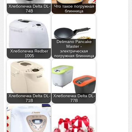
Хлебопечка Delta DL-
Что такое погружная
74B
блинница
Delimano Pancake
Master -
Хлебопечка Redber
электрическая
1005
погружная блинница
Хлебопечка Delta DL-
Хлебопечка Delta DL-
71B
77B