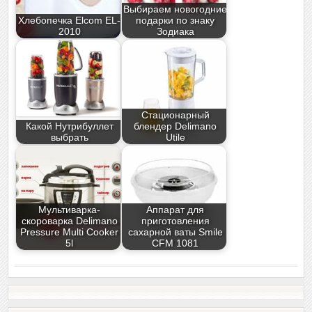
Выбираем новогодние
Хлебопечка Elcom EL-
подарки по знаку
2010
Зодиака
Стационарный
Какой Нутрибуллет
блендер Delimano
выбрать
Utile
Мультиварка-
Аппарат для
скороварка Delimano
приготовления
Pressure Multi Cooker
сахарной ваты Smile
5l
CFM 1081