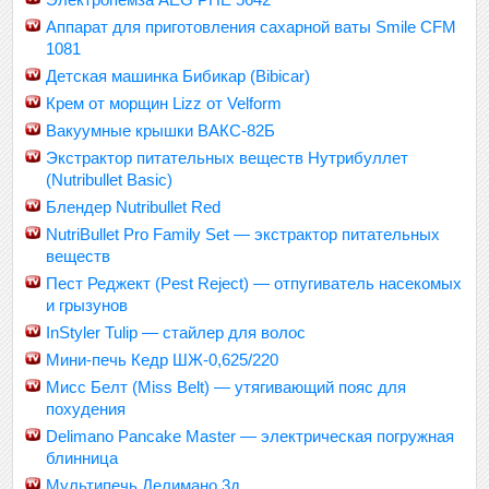
Аппарат для приготовления сахарной ваты Smile CFM
1081
Детская машинка Бибикар (Bibicar)
Крем от морщин Lizz от Velform
Вакуумные крышки ВАКС-82Б
Экстрактор питательных веществ Нутрибуллет
(Nutribullet Basic)
Блендер Nutribullet Red
NutriBullet Pro Family Set — экстрактор питательных
веществ
Пест Реджект (Pest Reject) — отпугиватель насекомых
и грызунов
InStyler Tulip — стайлер для волос
Мини-печь Кедр ШЖ-0,625/220
Мисс Белт (Miss Belt) — утягивающий пояс для
похудения
Delimano Pancake Master — электрическая погружная
блинница
Мультипечь Делимано 3д