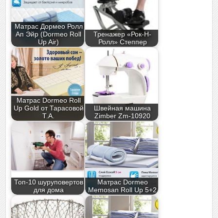
Матрас Дормео Ролл
Ап Эйр (Dormeo Roll
Тренажер «Рок-Н-
Up Air)
Ролл» Степпер
Матрас Dormeo Roll
Up Gold от Тарасовой
Швейная машина
Т.А.
Zimber Zm-10920
Топ-10 шуруповертов
Матрас Dormeo
для дома
Memosan Roll Up 5+2