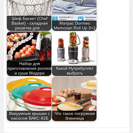
Шеф Баскет (Chef
Basket) - складная
Матрас Dormeo
решетка для…
Memosan Roll Up 3+2
Набор для
приготовления роллов
Какой Нутрибуллет
и суши Мидори
выбрать
Вакуумные крышки с
Что такое погружная
насосом ВАКС-82Б
блинница