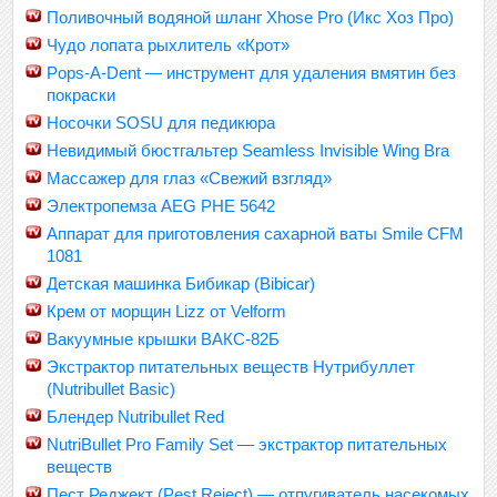
Поливочный водяной шланг Xhose Pro (Икс Хоз Про)
Чудо лопата рыхлитель «Крот»
Pops-A-Dent — инструмент для удаления вмятин без
покраски
Носочки SOSU для педикюра
Невидимый бюстгальтер Seamless Invisible Wing Bra
Массажер для глаз «Свежий взгляд»
Электропемза AEG PHE 5642
Аппарат для приготовления сахарной ваты Smile CFM
1081
Детская машинка Бибикар (Bibicar)
Крем от морщин Lizz от Velform
Вакуумные крышки ВАКС-82Б
Экстрактор питательных веществ Нутрибуллет
(Nutribullet Basic)
Блендер Nutribullet Red
NutriBullet Pro Family Set — экстрактор питательных
веществ
Пест Реджект (Pest Reject) — отпугиватель насекомых