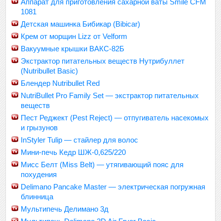
Аппарат для приготовления сахарной ваты Smile CFM
1081
Детская машинка Бибикар (Bibicar)
Крем от морщин Lizz от Velform
Вакуумные крышки ВАКС-82Б
Экстрактор питательных веществ Нутрибуллет
(Nutribullet Basic)
Блендер Nutribullet Red
NutriBullet Pro Family Set — экстрактор питательных
веществ
Пест Реджект (Pest Reject) — отпугиватель насекомых
и грызунов
InStyler Tulip — стайлер для волос
Мини-печь Кедр ШЖ-0,625/220
Мисс Белт (Miss Belt) — утягивающий пояс для
похудения
Delimano Pancake Master — электрическая погружная
блинница
Мультипечь Делимано 3д