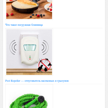
Что такое погружная блинница
Pest Repeller — отпугиватель насекомых и грызунов