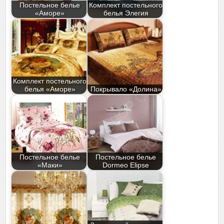
Постельное белье
Комплект постельного
«Аморе»
белья Элегия
Комплект постельного
белья «Аморе»
Покрывало «Долина»
Постельное белье
Постельное белье
«Маки»
Dormeo Elipse