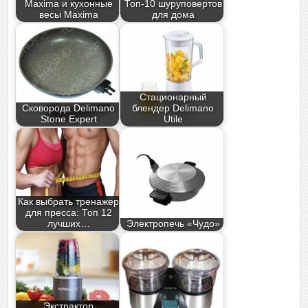
Maxima и кухонные
Топ-10 шуруповертов
весы Maxima
для дома
Стационарный
Сковорода Delimano
блендер Delimano
Stone Expert
Utile
Как выбрать тренажер
для пресса: Топ 12
лучших…
Электропечь «Чудо»
Экстрактор