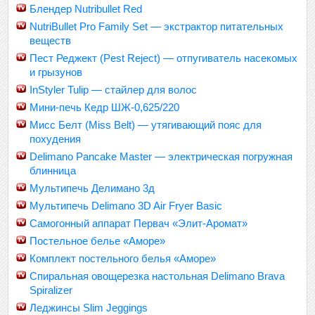
Блендер Nutribullet Red
NutriBullet Pro Family Set — экстрактор питательных
веществ
Пест Реджект (Pest Reject) — отпугиватель насекомых
и грызунов
InStyler Tulip — стайлер для волос
Мини-печь Кедр ШЖ-0,625/220
Мисс Белт (Miss Belt) — утягивающий пояс для
похудения
Delimano Pancake Master — электрическая погружная
блинница
Мультипечь Делимано 3д
Мультипечь Delimano 3D Air Fryer Basic
Самогонный аппарат Первач «Элит-Аромат»
Постельное белье «Аморе»
Комплект постельного белья «Аморе»
Спиральная овощерезка настольная Delimano Brava
Spiralizer
Леджинсы Slim Jeggings