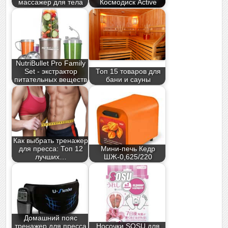
массажер для тела
Космодиск Active
NutriBullet Pro Family
Set - экстрактор
Топ 15 товаров для
питательных веществ
бани и сауны
Как выбрать тренажер
для пресса: Топ 12
Мини-печь Кедр
лучших…
ШЖ-0,625/220
Домашний пояс
тренажер для пресса
Носочки SOSU для