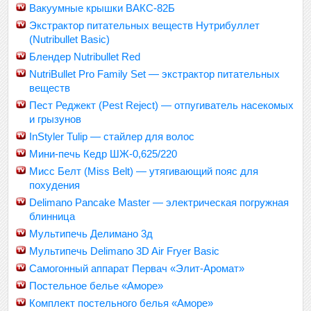
Вакуумные крышки ВАКС-82Б
Экстрактор питательных веществ Нутрибуллет
(Nutribullet Basic)
Блендер Nutribullet Red
NutriBullet Pro Family Set — экстрактор питательных
веществ
Пест Реджект (Pest Reject) — отпугиватель насекомых
и грызунов
InStyler Tulip — стайлер для волос
Мини-печь Кедр ШЖ-0,625/220
Мисс Белт (Miss Belt) — утягивающий пояс для
похудения
Delimano Pancake Master — электрическая погружная
блинница
Мультипечь Делимано 3д
Мультипечь Delimano 3D Air Fryer Basic
Самогонный аппарат Первач «Элит-Аромат»
Постельное белье «Аморе»
Комплект постельного белья «Аморе»