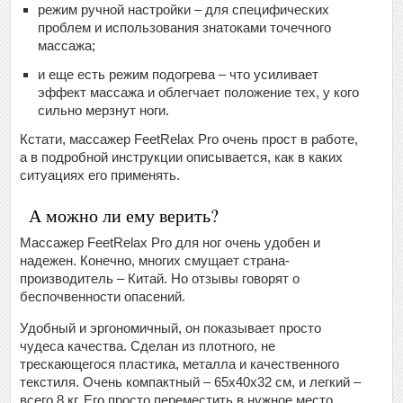
режим ручной настройки – для специфических
проблем и использования знатоками точечного
массажа;
и еще есть режим подогрева – что усиливает
эффект массажа и облегчает положение тех, у кого
сильно мерзнут ноги.
Кстати, массажер FeetRelax Pro очень прост в работе,
а в подробной инструкции описывается, как в каких
ситуациях его применять.
А можно ли ему верить?
Массажер FeetRelax Pro для ног очень удобен и
надежен. Конечно, многих смущает страна-
производитель – Китай. Но отзывы говорят о
беспочвенности опасений.
Удобный и эргономичный, он показывает просто
чудеса качества. Сделан из плотного, не
трескающегося пластика, металла и качественного
текстиля. Очень компактный – 65х40х32 см, и легкий –
всего 8 кг. Его просто переместить в нужное место.