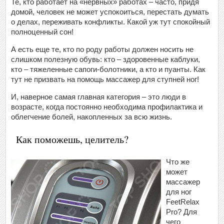
Те, кто работает на «нервных» работах – часто, придя
домой, человек не может успокоиться, перестать думать
о делах, переживать конфликты. Какой уж тут спокойный
полноценный сон!
А есть еще те, кто по роду работы должен носить не
слишком полезную обувь: кто – здоровенные каблуки,
кто – тяжеленные сапоги-болотники, а кто и пуанты. Как
тут не призвать на помощь массажер для ступней ног!
И, наверное самая главная категория – это люди в
возрасте, когда постоянно необходима профилактика и
облегчение болей, накопленных за всю жизнь.
Как поможешь, целитель?
Что же
может
массажер
для ног
FeetRelax
Pro? Для
чего