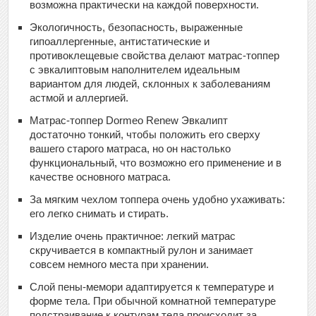
возможна практически на каждой поверхности.
Экологичность, безопасность, выраженные
гипоаллергенные, антистатические и
противоклещевые свойства делают матрас-топпер
с эвкалиптовым наполнителем идеальным
вариантом для людей, склонных к заболеваниям
астмой и аллергией.
Матрас-топпер Dormeo Renew Эвкалипт
достаточно тонкий, чтобы положить его сверху
вашего старого матраса, но он настолько
функциональный, что возможно его применение и в
качестве основного матраса.
За мягким чехлом топпера очень удобно ухаживать:
его легко снимать и стирать.
Изделие очень практичное: легкий матрас
скручивается в компактный рулон и занимает
совсем немного места при хранении.
Слой пены-мемори адаптируется к температуре и
форме тела. При обычной комнатной температуре
подстраивание к контурам тела происходит за