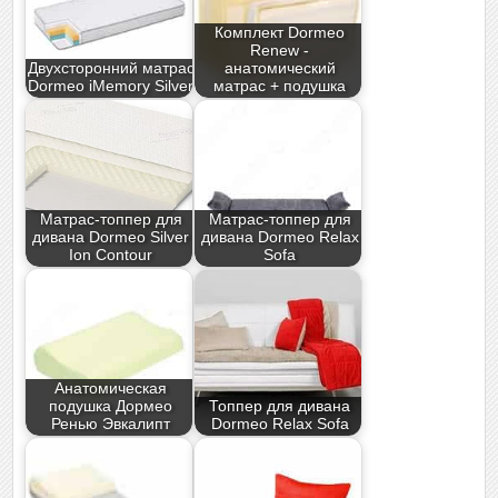
Комплект Dormeo
Renew -
Двухсторонний матрас
анатомический
Dormeo iMemory Silver
матрас + подушка
Матрас-топпер для
Матрас-топпер для
дивана Dormeo Silver
дивана Dormeo Relax
Ion Contour
Sofa
Анатомическая
подушка Дормео
Топпер для дивана
Ренью Эвкалипт
Dormeo Relax Sofa