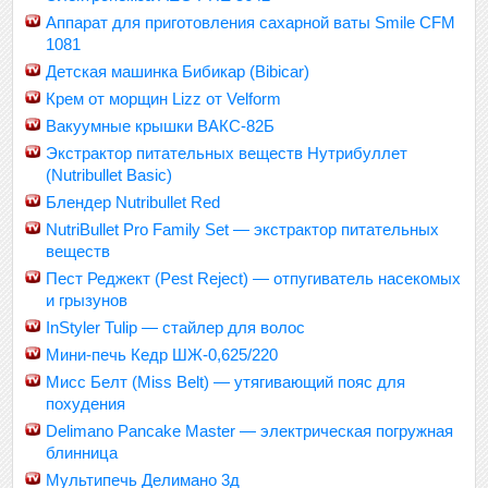
Аппарат для приготовления сахарной ваты Smile CFM
1081
Детская машинка Бибикар (Bibicar)
Крем от морщин Lizz от Velform
Вакуумные крышки ВАКС-82Б
Экстрактор питательных веществ Нутрибуллет
(Nutribullet Basic)
Блендер Nutribullet Red
NutriBullet Pro Family Set — экстрактор питательных
веществ
Пест Реджект (Pest Reject) — отпугиватель насекомых
и грызунов
InStyler Tulip — стайлер для волос
Мини-печь Кедр ШЖ-0,625/220
Мисс Белт (Miss Belt) — утягивающий пояс для
похудения
Delimano Pancake Master — электрическая погружная
блинница
Мультипечь Делимано 3д