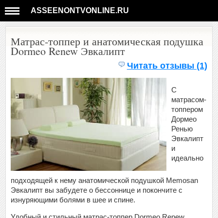
ASSEENONTVONLINE.RU
Матрас-топпер и анатомическая подушка
Dormeo Renew Эвкалипт
Читать отзывы (1)
С
матрасом-
топпером
Дормео
Ренью
Эвкалипт
и
идеально
подходящей к нему анатомической подушкой Memosan
Эвкалипт вы забудете о бессоннице и покончите с
изнуряющими болями в шее и спине.
Удобный и стильный матрас-топпер Dormeo Renew