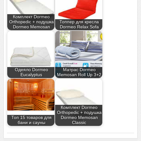
Комплект Dormeo
Orthopedic + подушка
Топпер для кресла
Dormeo Memosan
Dormeo Relax Sofa
Одеяло Dormeo
Матрас Dormeo
Eucalyptus
Memosan Roll Up 3+2
Комплект Dormeo
Orthopedic + подушка
Топ 15 товаров для
Dormeo Memosan
бани и сауны
Classic