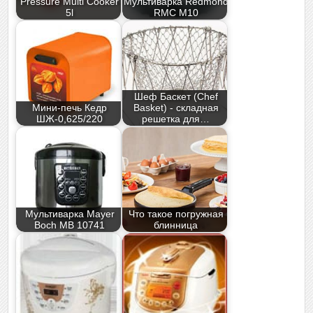
Pressure Multi Cooker
Мультиварка Redmond
5l
RMC M10
Шеф Баскет (Chef
Мини-печь Кедр
Basket) - складная
ШЖ-0,625/220
решетка для…
Мультиварка Mayer
Что такое погружная
Boch МВ 10741
блинница