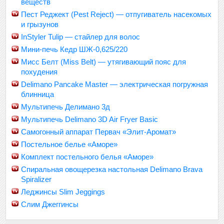
веществ
Пест Реджект (Pest Reject) — отпугиватель насекомых
и грызунов
InStyler Tulip — стайлер для волос
Мини-печь Кедр ШЖ-0,625/220
Мисс Белт (Miss Belt) — утягивающий пояс для
похудения
Delimano Pancake Master — электрическая погружная
блинница
Мультипечь Делимано 3д
Мультипечь Delimano 3D Air Fryer Basic
Самогонный аппарат Первач «Элит-Аромат»
Постельное белье «Аморе»
Комплект постельного белья «Аморе»
Спиральная овощерезка настольная Delimano Brava
Spiralizer
Леджинсы Slim Jeggings
Слим Джеггинсы