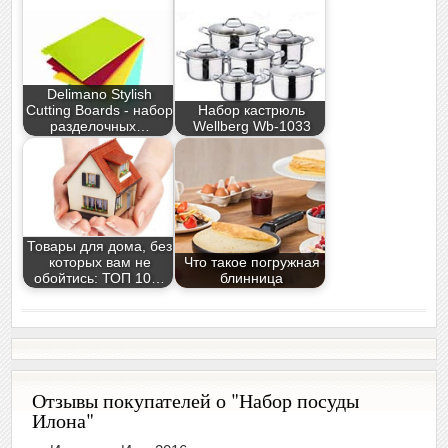
Delimano Stylish
Cutting Boards - набор
Набор кастрюль
разделочных…
Wellberg Wb-1033
Товары для дома, без
которых вам не
Что такое погружная
обойтись: ТОП 10…
блинница
Отзывы покупателей о "Набор посуды
Илона"