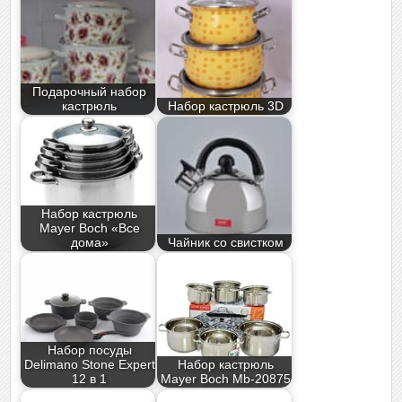
Подарочный набор
кастрюль
Набор кастрюль 3D
Набор кастрюль
Mayer Boch «Все
дома»
Чайник со свистком
Набор посуды
Delimano Stone Expert
Набор кастрюль
12 в 1
Mayer Boch Mb-20875