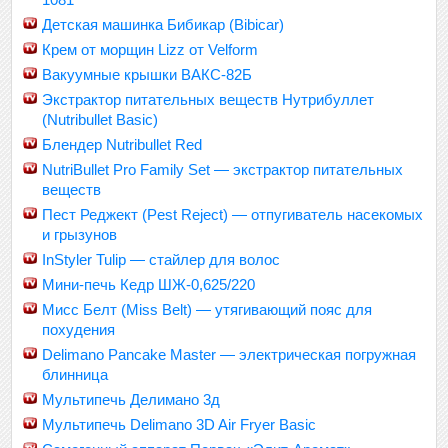
Детская машинка Бибикар (Bibicar)
Крем от морщин Lizz от Velform
Вакуумные крышки ВАКС-82Б
Экстрактор питательных веществ Нутрибуллет
(Nutribullet Basic)
Блендер Nutribullet Red
NutriBullet Pro Family Set — экстрактор питательных
веществ
Пест Реджект (Pest Reject) — отпугиватель насекомых
и грызунов
InStyler Tulip — стайлер для волос
Мини-печь Кедр ШЖ-0,625/220
Мисс Белт (Miss Belt) — утягивающий пояс для
похудения
Delimano Pancake Master — электрическая погружная
блинница
Мультипечь Делимано 3д
Мультипечь Delimano 3D Air Fryer Basic