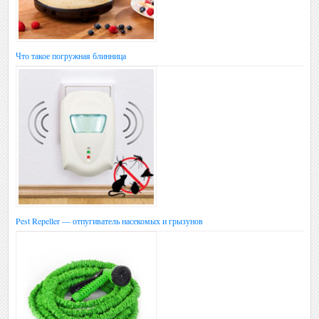
Что такое погружная блинница
Pest Repeller — отпугиватель насекомых и грызунов