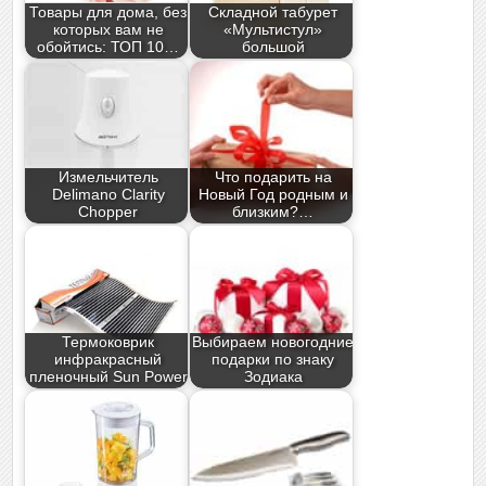
Товары для дома, без
Складной табурет
которых вам не
«Мультистул»
обойтись: ТОП 10…
большой
Измельчитель
Что подарить на
Delimano Clarity
Новый Год родным и
Chopper
близким?…
Термоковрик
Выбираем новогодние
инфракрасный
подарки по знаку
пленочный Sun Power
Зодиака