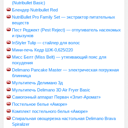
(Nutribullet Basic)
Блендер Nutribullet Red
NutriBullet Pro Family Set — экстрактор питательных
веществ
Пест Реджект (Pest Reject) — отпугиватель насекомых
и грызунов
InStyler Tulip — стайлер для волос
Мини-печь Кедр ШЖ-0,625/220
Мисс Белт (Miss Belt) — утягивающий пояс для
похудения
Delimano Pancake Master — электрическая погружная
блинница
Мультипечь Делимано 3д
Мультипечь Delimano 3D Air Fryer Basic
Самогонный аппарат Первач «Элит-Аромат»
Постельное белье «Аморе»
Комплект постельного белья «Аморе»
Спиральная овощерезка настольная Delimano Brava
Spiralizer