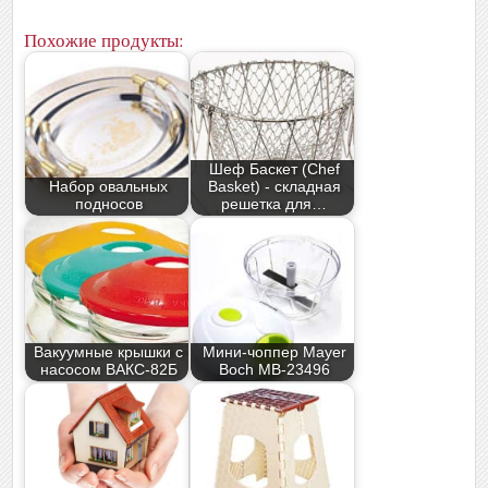
Похожие продукты:
Шеф Баскет (Chef
Набор овальных
Basket) - складная
подносов
решетка для…
Вакуумные крышки с
Мини-чоппер Mayer
насосом ВАКС-82Б
Boch MB-23496