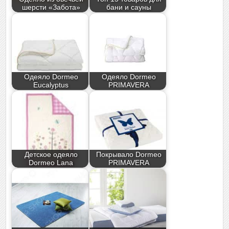
шерсти «Забота»
бани и сауны
Одеяло Dormeo
Одеяло Dormeo
Eucalyptus
PRIMAVERA
Детское одеяло
Покрывало Dormeo
Dormeo Lana
PRIMAVERA