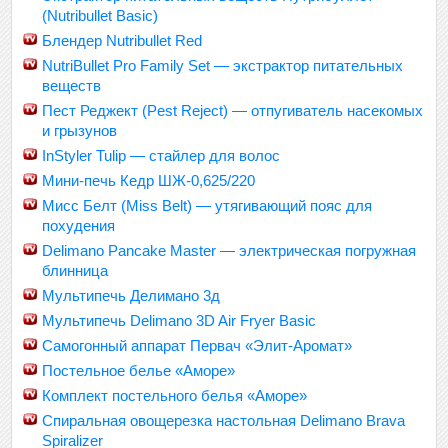
(Nutribullet Basic)
Блендер Nutribullet Red
NutriBullet Pro Family Set — экстрактор питательных
веществ
Пест Реджект (Pest Reject) — отпугиватель насекомых
и грызунов
InStyler Tulip — стайлер для волос
Мини-печь Кедр ШЖ-0,625/220
Мисс Белт (Miss Belt) — утягивающий пояс для
похудения
Delimano Pancake Master — электрическая погружная
блинница
Мультипечь Делимано 3д
Мультипечь Delimano 3D Air Fryer Basic
Самогонный аппарат Первач «Элит-Аромат»
Постельное белье «Аморе»
Комплект постельного белья «Аморе»
Спиральная овощерезка настольная Delimano Brava
Spiralizer