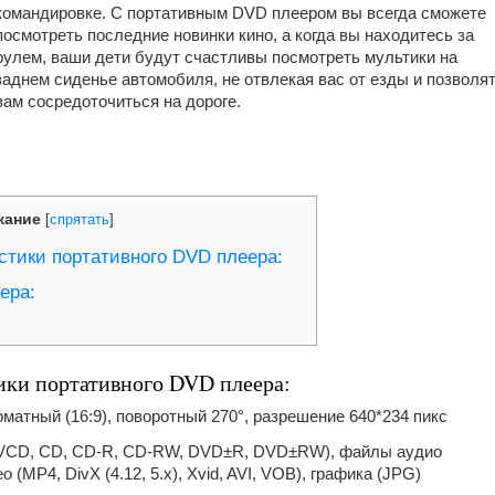
командировке. С портативным DVD плеером вы всегда сможете
посмотреть последние новинки кино, а когда вы находитесь за
рулем, ваши дети будут счастливы посмотреть мультики на
заднем сиденье автомобиля, не отвлекая вас от езды и позволя
вам сосредоточиться на дороге.
жание
[
спрятать
]
стики портативного DVD плеера:
ера:
ики портативного DVD плеера:
матный (16:9), поворотный 270°, разрешение 640*234 пикс
 VCD, CD, CD-R, CD-RW, DVD±R, DVD±RW), файлы аудио
(MP4, DivX (4.12, 5.x), Xvid, AVI, VOB), графика (JPG)