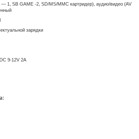
 — 1, SB GAME -2, SD/MS/MMC картридер), аудио/видео (AV
тенный
M
лектуальной зарядки
 DC 9-12V 2A
а: