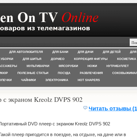
ДЛЯ АВТОЛЮБИТЕЛЯ
ДЛЯ БАНИ
ДЛЯ ДАЧИ
ДЛЯ ДЕТЕЙ
ДЛЯ
 УБОРКИ
ДЛЯ ШИТЬЯ
ДОРМЕО
КОРРЕКЦИЯ ФИГУРЫ
КОСМЕТИКА
АССАЖЕРЫ
МУЛЬТИВАРКИ
МЯСОРУБКИ
НОЖИ
НУТРИБУЛЛЕТ
ИКЮР
ПОЛЕЗНЫЕ СТАТЬИ
ПОСУДА
РАЗВЛЕЧЕНИЯ
СОКОВЫЖИМА
ОПЕЧКИ
ЧАЙНИКИ
ЭЛЕКТРОНИКА
HOT SHAPERS
 с экраном Kreolz DVPS 902
Читать отзывы (1
Портативный DVD плеер с экраном Kreolz DVPS 902
Такой плеер пригодится в поездке, на отдыхе, на даче или в