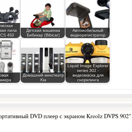
ческая
вая пила
Детская машинка
Автомобильный
 CS 450
Бибикар (Bibicar)
видеорегистратор
Liquid Image Explorer
series 302 -
овая
Домашний кинотеатр
видеомаска для
амера
Kia
снорклинга
ортативный DVD плеер с экраном Kreolz DVPS 902"