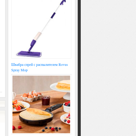
Швабра спрей с распылителем Rovus
Spray Mop