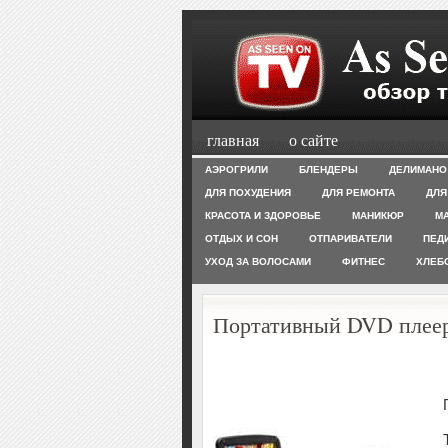
главная
о сайте
АЭРОГРИЛИ
БЛЕНДЕРЫ
ДЕЛИМАНО
ДЛЯ ПОХУДЕНИЯ
ДЛЯ РЕМОНТА
ДЛЯ
КРАСОТА И ЗДОРОВЬЕ
МАНИКЮР
М
ОТДЫХ И СОН
ОТПАРИВАТЕЛИ
ПЕД
УХОД ЗА ВОЛОСАМИ
ФИТНЕС
ХЛЕБ
Портативный DVD плеер