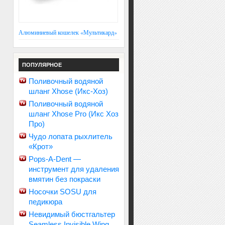
Алюминиевый кошелек «Мультикард»
ПОПУЛЯРНОЕ
Поливочный водяной
шланг Xhose (Икс-Хоз)
Поливочный водяной
шланг Xhose Pro (Икс Хоз
Про)
Чудо лопата рыхлитель
«Крот»
Pops-A-Dent —
инструмент для удаления
вмятин без покраски
Носочки SOSU для
педикюра
Невидимый бюстгальтер
Seamless Invisible Wing