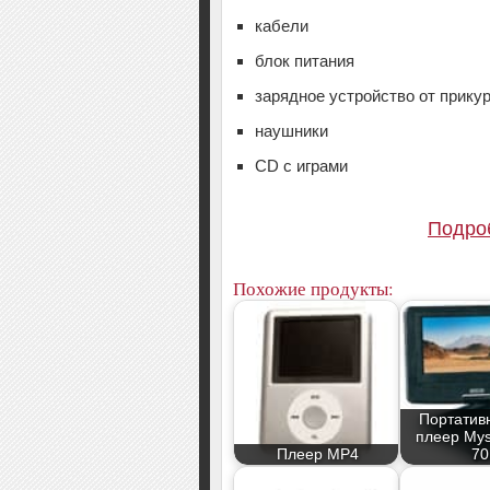
кабели
блок питания
зарядное устройство от прику
наушники
CD с играми
Подро
Похожие продукты:
Портатив
плеер Mys
Плеер MP4
70