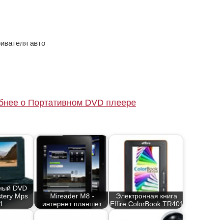
ривателя авто
бнее о Портативном DVD плеере
ный DVD
tery Mps
Mireader M8 -
Электронная книга
1
интернет планшет
Effire ColorBook TR401