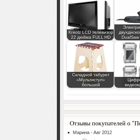
Электри
Kreolz LCD телевизор
двухдиско
22 дюйма FULL HD
DualSaw
Складной табурет
«Мультистул»
Цифр
большой
видеок
Отзывы покупателей о "П
Марина - Авг 2012