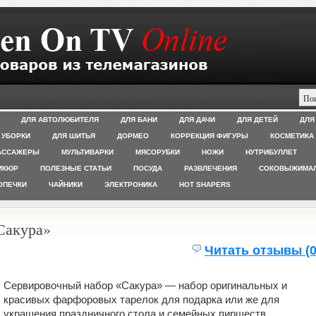
ДЛЯ АВТОЛЮБИТЕЛЯ
ДЛЯ БАНИ
ДЛЯ ДАЧИ
ДЛЯ ДЕТЕЙ
ДЛЯ
 УБОРКИ
ДЛЯ ШИТЬЯ
ДОРМЕО
КОРРЕКЦИЯ ФИГУРЫ
КОСМЕТИКА
АССАЖЕРЫ
МУЛЬТИВАРКИ
МЯСОРУБКИ
НОЖИ
НУТРИБУЛЛЕТ
ИКЮР
ПОЛЕЗНЫЕ СТАТЬИ
ПОСУДА
РАЗВЛЕЧЕНИЯ
СОКОВЫЖИМА
ОПЕЧКИ
ЧАЙНИКИ
ЭЛЕКТРОНИКА
HOT SHAPERS
Сакура»
Читать отзывы (0
Сервировочный набор «Сакура» — набор оригинальных и
красивых фарфоровых тарелок для подарка или же для
украшения праздничного стола и семейных пиршеств.