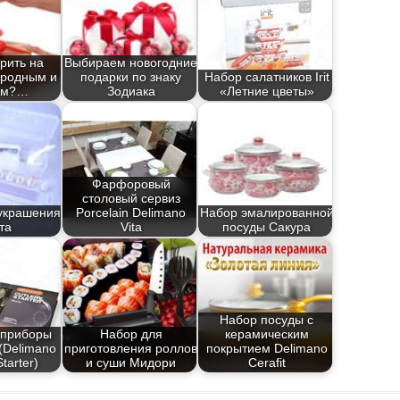
рить на
Выбираем новогодние
 родным и
подарки по знаку
Набор салатников Irit
им?…
Зодиака
«Летние цветы»
Фарфоровый
столовый сервиз
украшения
Porcelain Delimano
Набор эмалированной
та
Vita
посуды Сакура
Набор посуды с
 приборы
Набор для
керамическим
(Delimano
приготовления роллов
покрытием Delimano
Starter)
и суши Мидори
Cerafit