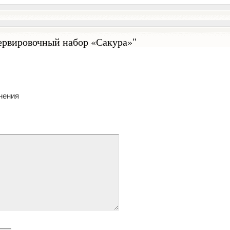
ервировочный набор «Сакура»"
нения