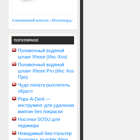
Алюминиевый кошелек «Мультикард»
ПОПУЛЯРНОЕ
Поливочный водяной
шланг Xhose (Икс-Хоз)
Поливочный водяной
шланг Xhose Pro (Икс Хоз
Про)
Чудо лопата рыхлитель
«Крот»
Pops-A-Dent —
инструмент для удаления
вмятин без покраски
Носочки SOSU для
педикюра
Невидимый бюстгальтер
Seamless Invisible Wing