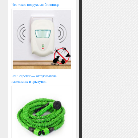
Что такое погружная блинница
Pest Repeller — отпугиватель
насекомых и грызунов