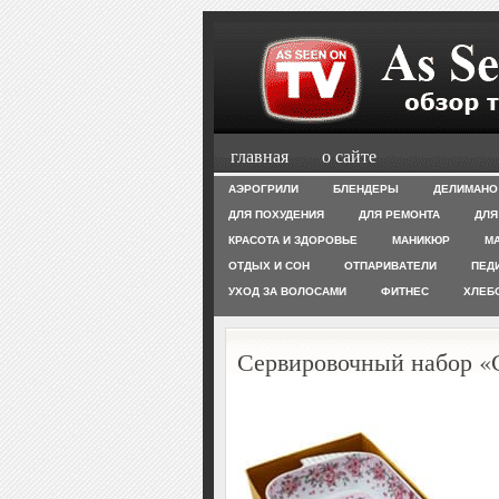
главная
о сайте
АЭРОГРИЛИ
БЛЕНДЕРЫ
ДЕЛИМАНО
ДЛЯ ПОХУДЕНИЯ
ДЛЯ РЕМОНТА
ДЛЯ
КРАСОТА И ЗДОРОВЬЕ
МАНИКЮР
М
ОТДЫХ И СОН
ОТПАРИВАТЕЛИ
ПЕД
УХОД ЗА ВОЛОСАМИ
ФИТНЕС
ХЛЕБ
Сервировочный набор «