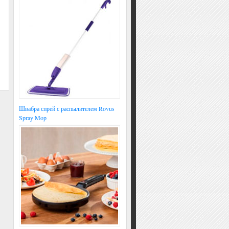
Швабра спрей с распылителем Rovus
Spray Mop