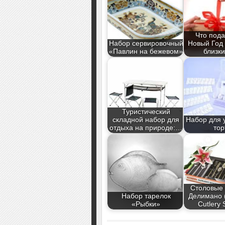
Что пода
Набор сервировочный
Новый Год
«Павлин на бежевом»
близк
Туристический
складной набор для
Набор для 
отдыха на природе:…
тор
Столовые
Набор тарелок
Делимано 
«Рыбки»
Cutlery 