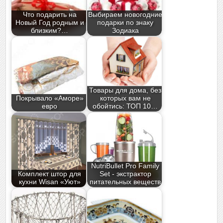
Что подарить на
Выбираем новогодние
Новый Год родным и
подарки по знаку
близким?…
Зодиака
Товары для дома, без
Покрывало «Аморе»
которых вам не
евро
обойтись: ТОП 10…
NutriBullet Pro Family
Комплект штор для
Set - экстрактор
кухни Wisan «Уют»
питательных веществ