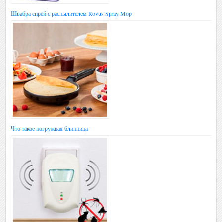
Швабра спрей с распылителем Rovus Spray Mop
Что такое погружная блинница