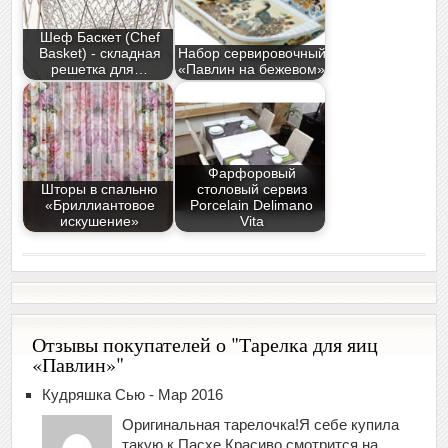
Шеф Баскет (Chef
Basket) - складная
Набор сервировочный
решетка для…
«Павлин на бежевом»
Фарфоровый
Шторы в спальню
столовый сервиз
«Бриллиантовое
Porcelain Delimano
искушение»
Vita
Отзывы покупателей о "Тарелка для яиц
«Павлин»"
Кудряшка Сью - Мар 2016
Оригинальная тарелочка!Я себе купила
такую к Пасхе.Красиво смотрится на