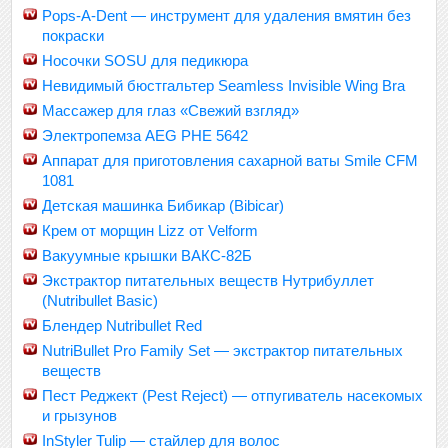
Pops-A-Dent — инструмент для удаления вмятин без
покраски
Носочки SOSU для педикюра
Невидимый бюстгальтер Seamless Invisible Wing Bra
Массажер для глаз «Свежий взгляд»
Электропемза AEG PHE 5642
Аппарат для приготовления сахарной ваты Smile CFM
1081
Детская машинка Бибикар (Bibicar)
Крем от морщин Lizz от Velform
Вакуумные крышки ВАКС-82Б
Экстрактор питательных веществ Нутрибуллет
(Nutribullet Basic)
Блендер Nutribullet Red
NutriBullet Pro Family Set — экстрактор питательных
веществ
Пест Реджект (Pest Reject) — отпугиватель насекомых
и грызунов
InStyler Tulip — стайлер для волос