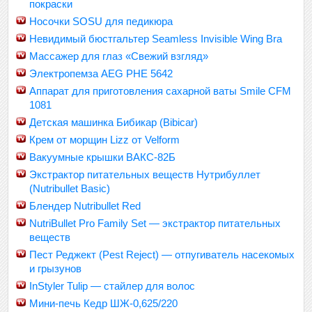
покраски
Носочки SOSU для педикюра
Невидимый бюстгальтер Seamless Invisible Wing Bra
Массажер для глаз «Свежий взгляд»
Электропемза AEG PHE 5642
Аппарат для приготовления сахарной ваты Smile CFM
1081
Детская машинка Бибикар (Bibicar)
Крем от морщин Lizz от Velform
Вакуумные крышки ВАКС-82Б
Экстрактор питательных веществ Нутрибуллет
(Nutribullet Basic)
Блендер Nutribullet Red
NutriBullet Pro Family Set — экстрактор питательных
веществ
Пест Реджект (Pest Reject) — отпугиватель насекомых
и грызунов
InStyler Tulip — стайлер для волос
Мини-печь Кедр ШЖ-0,625/220