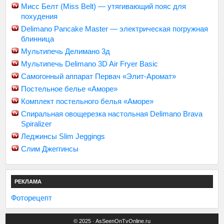
Мисс Белт (Miss Belt) — утягивающий пояс для
похудения
Delimano Pancake Master — электрическая погружная
блинница
Мультипечь Делимано 3д
Мультипечь Delimano 3D Air Fryer Basic
Самогонный аппарат Первач «Элит-Аромат»
Постельное белье «Аморе»
Комплект постельного белья «Аморе»
Спиральная овощерезка настольная Delimano Brava
Spiralizer
Леджинсы Slim Jeggings
Слим Джеггинсы
РЕКЛАМА
Фоторецепт
© 2025 · AsSeenOnTvOnline.ru