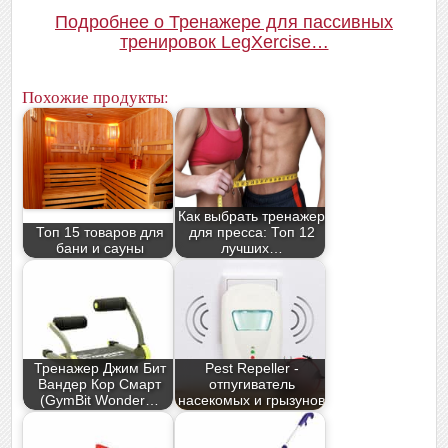
Подробнее о Тренажере для пассивных
тренировок LegXercise…
Похожие продукты:
Как выбрать тренажер
Топ 15 товаров для
для пресса: Топ 12
бани и сауны
лучших…
Тренажер Джим Бит
Pest Repeller -
Вандер Кор Смарт
отпугиватель
(GymBit Wonder…
насекомых и грызунов