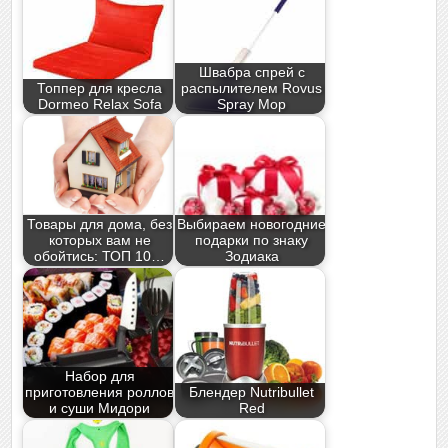
Швабра спрей с
Топпер для кресла
распылителем Rovus
Dormeo Relax Sofa
Spray Mop
Товары для дома, без
Выбираем новогодние
которых вам не
подарки по знаку
обойтись: ТОП 10…
Зодиака
Набор для
приготовления роллов
Блендер Nutribullet
и суши Мидори
Red