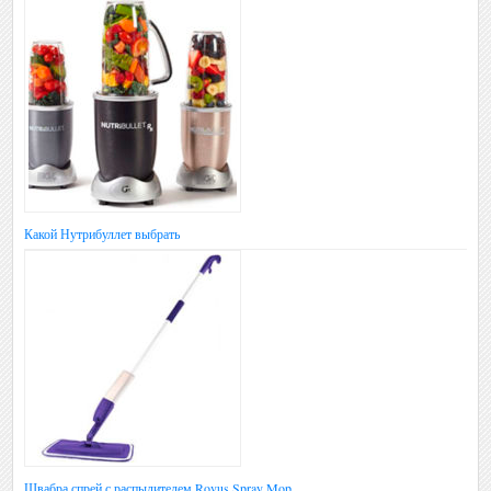
Какой Нутрибуллет выбрать
Швабра спрей с распылителем Rovus Spray Mop