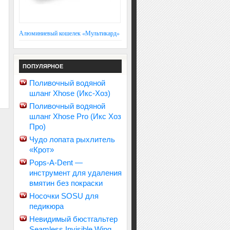
Алюминиевый кошелек «Мультикард»
ПОПУЛЯРНОЕ
Поливочный водяной
шланг Xhose (Икс-Хоз)
Поливочный водяной
шланг Xhose Pro (Икс Хоз
Про)
Чудо лопата рыхлитель
«Крот»
Pops-A-Dent —
инструмент для удаления
вмятин без покраски
Носочки SOSU для
педикюра
Невидимый бюстгальтер
Seamless Invisible Wing