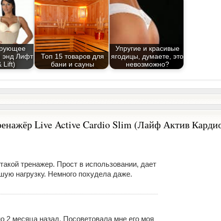
ирующее
Упругие и красивые
 энд Лифт
Топ 15 товаров для
ягодицы, думаете, это
 Lift)
бани и сауны
невозможно?
енажёр Live Active Cardio Slim (Лайф Актив Карди
такой тренажер. Прост в использовании, дает
шую нагрузку. Немного похудела даже.
о 2 месяца назад. Посоветовала мне его моя