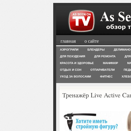
главная
о сайте
АЭРОГРИЛИ
БЛЕНДЕРЫ
ДЕЛИМАНО
ДЛЯ ПОХУДЕНИЯ
ДЛЯ РЕМОНТА
ДЛЯ
КРАСОТА И ЗДОРОВЬЕ
МАНИКЮР
М
ОТДЫХ И СОН
ОТПАРИВАТЕЛИ
ПЕД
УХОД ЗА ВОЛОСАМИ
ФИТНЕС
ХЛЕБ
Тренажёр Live Active Ca