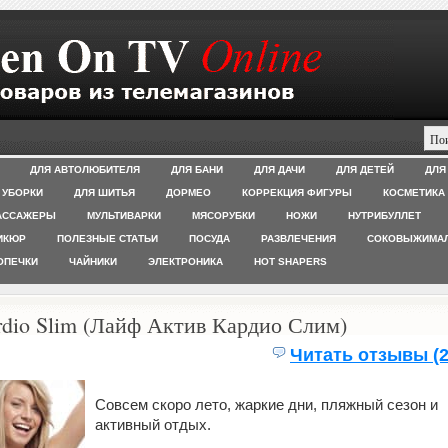
ДЛЯ АВТОЛЮБИТЕЛЯ
ДЛЯ БАНИ
ДЛЯ ДАЧИ
ДЛЯ ДЕТЕЙ
ДЛЯ
 УБОРКИ
ДЛЯ ШИТЬЯ
ДОРМЕО
КОРРЕКЦИЯ ФИГУРЫ
КОСМЕТИКА
АССАЖЕРЫ
МУЛЬТИВАРКИ
МЯСОРУБКИ
НОЖИ
НУТРИБУЛЛЕТ
ИКЮР
ПОЛЕЗНЫЕ СТАТЬИ
ПОСУДА
РАЗВЛЕЧЕНИЯ
СОКОВЫЖИМА
ОПЕЧКИ
ЧАЙНИКИ
ЭЛЕКТРОНИКА
HOT SHAPERS
rdio Slim (Лайф Актив Кардио Слим)
Читать отзывы (2
Совсем скоро лето, жаркие дни, пляжный сезон и
активный отдых.