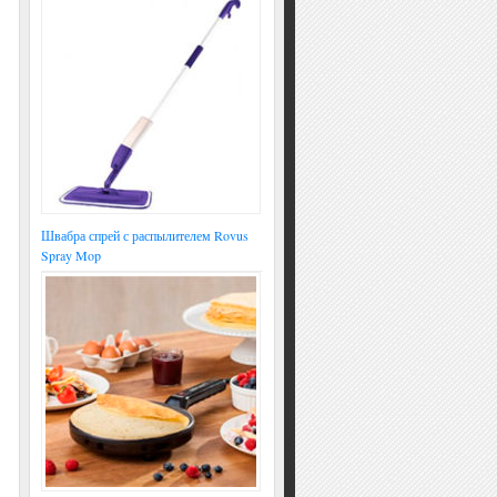
Швабра спрей с распылителем Rovus
Spray Mop