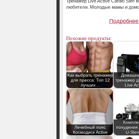
Тренажер Live Active Cardio Sli
любители. Молодые мамы и домо
Подробнее 
Похожие продукты:
Как выбрать тренажер
Домашни
для пресса: Топ 12
тренажер д
лучших…
Live A
Компле
Лечебный пояс
похудения 
Космодиск Active
U-Slen