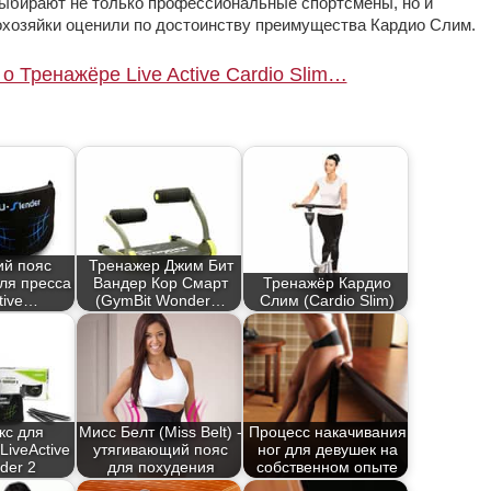
m выбирают не только профессиональные спортсмены, но и
хозяйки оценили по достоинству преимущества Кардио Слим.
о Тренажёре Live Active Cardio Slim…
й пояс
Тренажер Джим Бит
ля пресса
Вандер Кор Смарт
Тренажёр Кардио
ctive…
(GymBit Wonder…
Слим (Cardio Slim)
кс для
Мисс Белт (Miss Belt) -
Процесс накачивания
LiveActive
утягивающий пояс
ног для девушек на
der 2
для похудения
собственном опыте