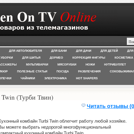
ДЛЯ АВТОЛЮБИТЕЛЯ
ДЛЯ БАНИ
ДЛЯ ДАЧИ
ДЛЯ ДЕТЕЙ
ДЛЯ
 УБОРКИ
ДЛЯ ШИТЬЯ
ДОРМЕО
КОРРЕКЦИЯ ФИГУРЫ
КОСМЕТИКА
АССАЖЕРЫ
МУЛЬТИВАРКИ
МЯСОРУБКИ
НОЖИ
НУТРИБУЛЛЕТ
ИКЮР
ПОЛЕЗНЫЕ СТАТЬИ
ПОСУДА
РАЗВЛЕЧЕНИЯ
СОКОВЫЖИМА
ОПЕЧКИ
ЧАЙНИКИ
ЭЛЕКТРОНИКА
HOT SHAPERS
 Twin (Турби Твин)
Читать отзывы (0
Кухонный комбайн Turbi Twin облегчит работу любой хозяйке.
Вы можете выбрать недорогой многофункциональный
компактный кухонный комбайн Turbi Twin .