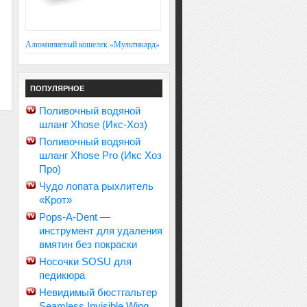
Алюминиевый кошелек «Мультикард»
ПОПУЛЯРНОЕ
Поливочный водяной
шланг Xhose (Икс-Хоз)
Поливочный водяной
шланг Xhose Pro (Икс Хоз
Про)
Чудо лопата рыхлитель
«Крот»
Pops-A-Dent —
инструмент для удаления
вмятин без покраски
Носочки SOSU для
педикюра
Невидимый бюстгальтер
Seamless Invisible Wing