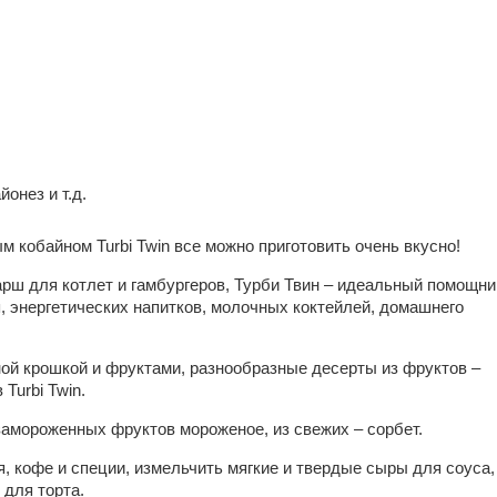
йонез и т.д.
кобайном Turbi Twin все можно приготовить очень вкусно!
рш для котлет и гамбургеров, Турби Твин – идеальный помощни
я, энергетических напитков, молочных коктейлей, домашнего
ной крошкой и фруктами, разнообразные десерты из фруктов –
 Turbi Twin.
замороженных фруктов мороженое, из свежих – сорбет.
, кофе и специи, измельчить мягкие и твердые сыры для соуса,
 для торта.