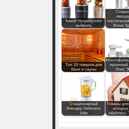
Спира
овоще
Какой Нутрибуллет
настольная
выбрать
Brava Sp
Многофунк
Топ 15 товаров для
кухонный
бани и сауны
Элис Э
Стационарный
Товары для
блендер Delimano
которых
Utile
обойтись: