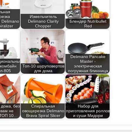
льная
резка
Измельчитель
 Delimano
Delimano Clarity
Блендер Nutribullet
iralizer
Chopper
Red
Delimano Pancake
циональный
Master -
 комбайн
Топ-10 шуруповертов
электрическая
л-805
для дома
погружная блинница
 дома, без
Спиральная
Набор для
 вам не
овощерезка Delimano
приготовления роллов
 ТОП 10…
Brava Spiral Slicer
и суши Мидори