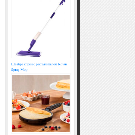
Швабра спрей с распылителем Rovus
Spray Mop