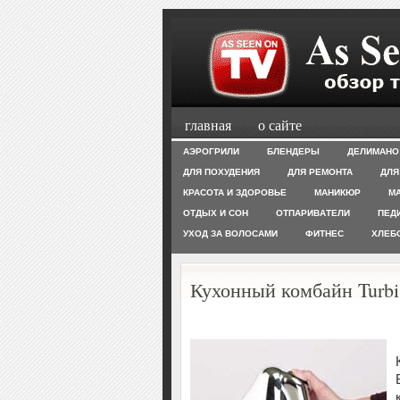
главная
о сайте
АЭРОГРИЛИ
БЛЕНДЕРЫ
ДЕЛИМАНО
ДЛЯ ПОХУДЕНИЯ
ДЛЯ РЕМОНТА
ДЛЯ
КРАСОТА И ЗДОРОВЬЕ
МАНИКЮР
М
ОТДЫХ И СОН
ОТПАРИВАТЕЛИ
ПЕД
УХОД ЗА ВОЛОСАМИ
ФИТНЕС
ХЛЕБ
Кухонный комбайн Turbi