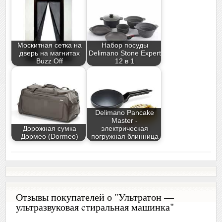
Москитная сетка на
Набор посуды
дверь на магнитах
Delimano Stone Expert
Buzz Off
12 в 1
Delimano Pancake
Master -
Дорожная сумка
электрическая
Дормео (Dormeo)
погружная блинница
Отзывы покупателей о "Ультратон —
ультразвуковая cтиральная машинка"