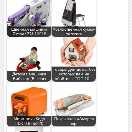
Швейная машинка
Хозяйственная сумка-
Zimber ZM 10918
тележка
Товары для дома, без
Детская машинка
которых вам не
Бибикар (Bibicar)
обойтись: ТОП 10…
Мини-печь Кедр
Покрывало «Аморе»
ШЖ-0,625/220
евро