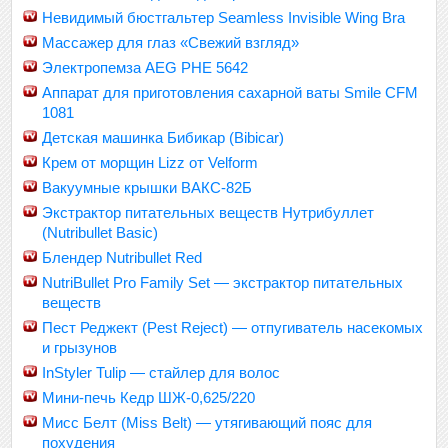
Невидимый бюстгальтер Seamless Invisible Wing Bra
Массажер для глаз «Свежий взгляд»
Электропемза AEG PHE 5642
Аппарат для приготовления сахарной ваты Smile CFM
1081
Детская машинка Бибикар (Bibicar)
Крем от морщин Lizz от Velform
Вакуумные крышки ВАКС-82Б
Экстрактор питательных веществ Нутрибуллет
(Nutribullet Basic)
Блендер Nutribullet Red
NutriBullet Pro Family Set — экстрактор питательных
веществ
Пест Реджект (Pest Reject) — отпугиватель насекомых
и грызунов
InStyler Tulip — стайлер для волос
Мини-печь Кедр ШЖ-0,625/220
Мисс Белт (Miss Belt) — утягивающий пояс для
похудения