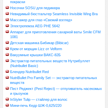
покраски
Носочки SOSU для педикюра
Невидимый бюстгальтер Seamless Invisible Wing Bra
Массажер для глаз «Свежий взгляд»
Электропемза AEG PHE 5642
Аппарат для приготовления сахарной ваты Smile CFM
1081
Детская машинка Бибикар (Bibicar)
Крем от морщин Lizz от Velform
Вакуумные крышки ВАКС-82Б
Экстрактор питательных веществ Нутрибуллет
(Nutribullet Basic)
Блендер Nutribullet Red
NutriBullet Pro Family Set — экстрактор питательных
веществ
Пест Реджект (Pest Reject) — отпугиватель насекомых
и грызунов
InStyler Tulip — стайлер для волос
Мини-печь Кедр ШЖ-0,625/220