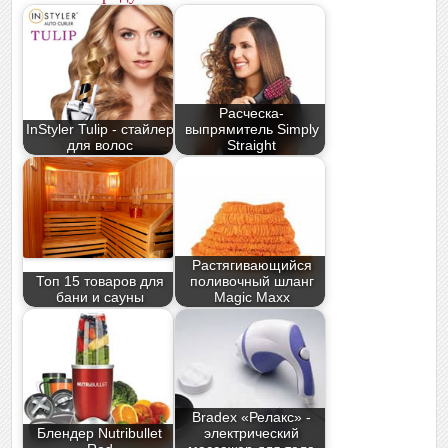
Расческа-
InStyler Tulip - стайлер
выпрямитель Simply
для волос
Straight
Растягивающийся
Топ 15 товаров для
поливочный шланг
бани и сауны
Magic Maxx
Bradex «Релакс» -
Блендер Nutribullet
электрический