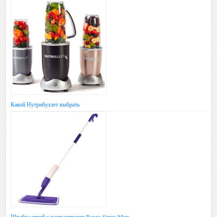
Какой Нутрибуллет выбрать
Швабра спрей с распылителем Rovus Spray Mop