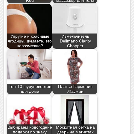
Red
массажер для тела
Упругие и красивые
Измельчитель
ягодицы, думаете, это
Delimano Clarity
невозможно?
Chopper
Топ-10 шуруповертов
Платье Гармония
для дома
Жасмин
Выбираем новогодние
Москитная сетка на
подарки по знаку
дверь на магнитах