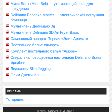
Мисс Белт (Miss Belt) — утягивающий пояс для
похудения
Delimano Pancake Master — электрическая погружная
блинница
Мультипечь Делимано 3д
Мультипечь Delimano 3D Air Fryer Basic
Самогонный аппарат Первач «Элит-Аромат»
Постельное белье «Аморе»
Комплект постельного белья «Аморе»
Спиральная овощерезка настольная Delimano Brava
Spiralizer
Леджинсы Slim Jeggings
Слим Джеггинсы
РЕКЛАМА
Фоторецепт
© 2025 · AsSeenOnTvOnline.ru