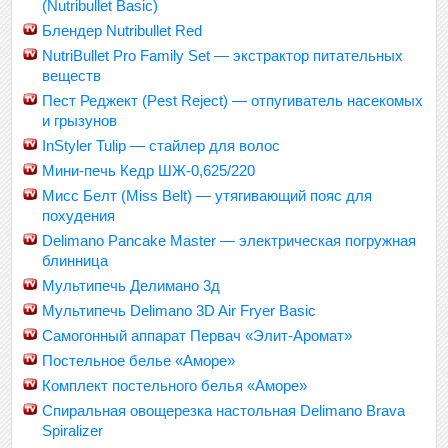
(Nutribullet Basic)
Блендер Nutribullet Red
NutriBullet Pro Family Set — экстрактор питательных
веществ
Пест Реджект (Pest Reject) — отпугиватель насекомых
и грызунов
InStyler Tulip — стайлер для волос
Мини-печь Кедр ШЖ-0,625/220
Мисс Белт (Miss Belt) — утягивающий пояс для
похудения
Delimano Pancake Master — электрическая погружная
блинница
Мультипечь Делимано 3д
Мультипечь Delimano 3D Air Fryer Basic
Самогонный аппарат Первач «Элит-Аромат»
Постельное белье «Аморе»
Комплект постельного белья «Аморе»
Спиральная овощерезка настольная Delimano Brava
Spiralizer