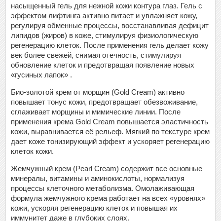
насыщенный гель для нежной кожи контура глаз. Гель с
эффектом лифтинга активно питает и увлажняет кожу,
регулируя обменные процессы, восстанавливая дефицит
липидов (жиров) в коже, стимулируя физиологическую
регенерацию клеток. После применения гель делает кожу
век более свежей, снимая отечность, стимулируя
обновление клеток и предотвращая появление новых
«гусиных лапок» .
Био-золотой крем от морщин (Gold Cream) активно
повышает тонус кожи, предотвращает обезвоживание,
сглаживает морщины и мимические линии. После
применения крема Gold Cream повышается эластичность
кожи, выравнивается её рельеф. Мягкий по текстуре крем
дает коже тонизирующий эффект и ускоряет регенерацию
клеток кожи.
Жемчужный крем (Pearl Cream) содержит все основные
минералы, витамины и аминокислоты, нормализуя
процессы клеточного метаболизма. Омолаживающая
формула жемчужного крема работает на всех «уровнях»
кожи, ускоряя регенерацию клеток и повышая их
иммунитет даже в глубоких слоях.