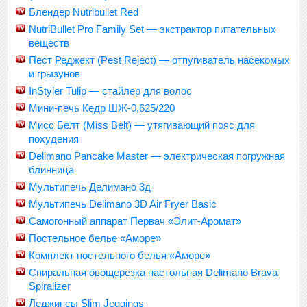
Блендер Nutribullet Red
NutriBullet Pro Family Set — экстрактор питательных
веществ
Пест Реджект (Pest Reject) — отпугиватель насекомых
и грызунов
InStyler Tulip — стайлер для волос
Мини-печь Кедр ШЖ-0,625/220
Мисс Белт (Miss Belt) — утягивающий пояс для
похудения
Delimano Pancake Master — электрическая погружная
блинница
Мультипечь Делимано 3д
Мультипечь Delimano 3D Air Fryer Basic
Самогонный аппарат Первач «Элит-Аромат»
Постельное белье «Аморе»
Комплект постельного белья «Аморе»
Спиральная овощерезка настольная Delimano Brava
Spiralizer
Леджинсы Slim Jeggings