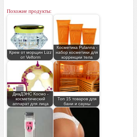
Похожие продукты:
Косметика Pulanna -
Крем от морщин Lizz
набор косметики для
от Velform
коррекции тела
ДиаДЭНС Космо -
косметический
Топ 15 товаров для
аппарат для лица
бани и сауны