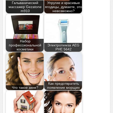
Гальванический
Упругие и красивые
массажер Gezatone
ягодицы, думаете, это
m910
невозможно?
Набор
профессиональной
Электропемза AEG
косметики
PHE 5642
Как предотвратить
Что такое акне?
появление морщин