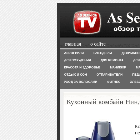
главная
о сайте
АЭРОГРИЛИ
БЛЕНДЕРЫ
ДЕЛИМАНО
ДЛЯ ПОХУДЕНИЯ
ДЛЯ РЕМОНТА
ДЛЯ
КРАСОТА И ЗДОРОВЬЕ
МАНИКЮР
М
ОТДЫХ И СОН
ОТПАРИВАТЕЛИ
ПЕД
УХОД ЗА ВОЛОСАМИ
ФИТНЕС
ХЛЕБ
Кухонный комбайн Нин
Ко
н