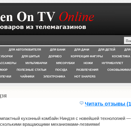
ДЛЯ АВТОЛЮБИТЕЛЯ
ДЛЯ БАНИ
ДЛЯ ДАЧИ
ДЛЯ ДЕТЕЙ
ДЛЯ
 УБОРКИ
ДЛЯ ШИТЬЯ
ДОРМЕО
КОРРЕКЦИЯ ФИГУРЫ
КОСМЕТИКА
АССАЖЕРЫ
МУЛЬТИВАРКИ
МЯСОРУБКИ
НОЖИ
НУТРИБУЛЛЕТ
ИКЮР
ПОЛЕЗНЫЕ СТАТЬИ
ПОСУДА
РАЗВЛЕЧЕНИЯ
СОКОВЫЖИМА
ОПЕЧКИ
ЧАЙНИКИ
ЭЛЕКТРОНИКА
HOT SHAPERS
дзя
Читать отзывы (1
мпактный кухонный комбайн Ниндзя с новейшей технологией —
есколькими вращающими механизмами-лезвиями!