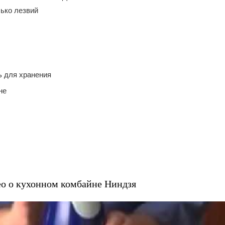
ько лезвий
ь для хранения
не
о о кухонном комбайне Ниндзя