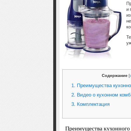
Пр
и 
из
не
ко
Те
уж
Содержание
[
1.
Преимущества кухонно
2.
Видео о кухонном комб
3.
Комплектация
Преимущества кухонного