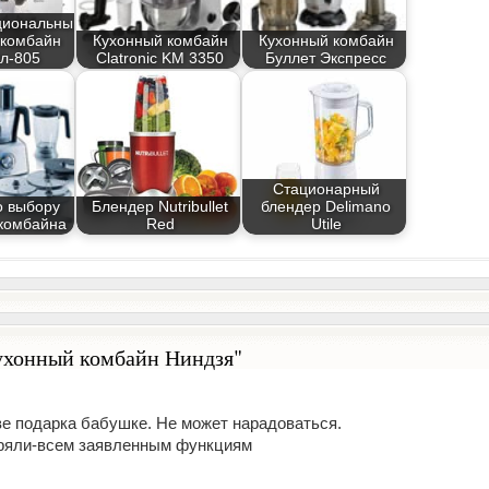
циональный
 комбайн
Кухонный комбайн
Кухонный комбайн
л-805
Clatronic KM 3350
Буллет Экспресс
Стационарный
о выбору
Блендер Nutribullet
блендер Delimano
 комбайна
Red
Utile
ухонный комбайн Ниндзя"
ве подарка бабушке. Не может нарадоваться.
еряли-всем заявленным функциям