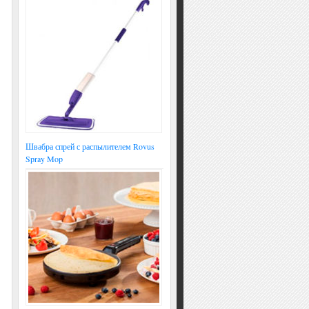
Швабра спрей с распылителем Rovus
Spray Mop