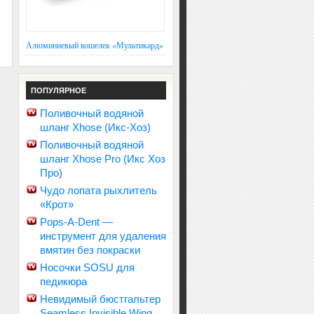
Алюминиевый кошелек «Мультикард»
ПОПУЛЯРНОЕ
Поливочный водяной
шланг Xhose (Икс-Хоз)
Поливочный водяной
шланг Xhose Pro (Икс Хоз
Про)
Чудо лопата рыхлитель
«Крот»
Pops-A-Dent —
инструмент для удаления
вмятин без покраски
Носочки SOSU для
педикюра
Невидимый бюстгальтер
Seamless Invisible Wing