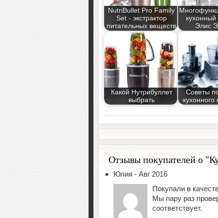
NutriBullet Pro Family
Многофунк
Set - экстрактор
кухонный
питательных веществ
Элис Э
Какой Нутрибуллет
Советы п
выбрать
кухонного
Отзывы покупателей о "К
Юлия - Авг 2016
Покупали в качест
Мы пару раз пров
соответствует.