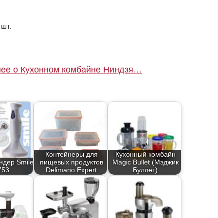
 шт.
ее о Кухонном комбайне Ниндзя…
Контейнеры для
Кухонный комбайн
ндер Smile
пищевых продуктов
Magic Bullet (Мэджик
753
Delimano Expert
Буллет)