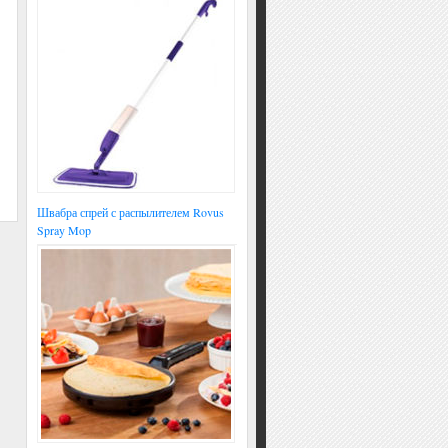
Швабра спрей с распылителем Rovus
Spray Mop