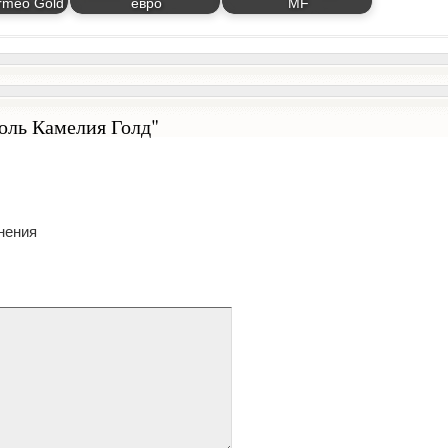
rmeo Gold
евро
MF
юль Камелия Голд"
нения