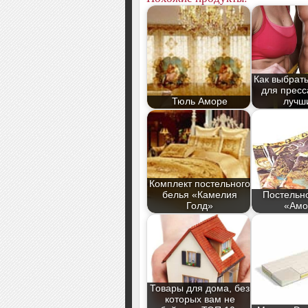
Как выбрат
для пресс
Тюль Аморе
лучш
Комплект постельного
белья «Камелия
Постельн
Голд»
«Амо
Товары для дома, без
которых вам не