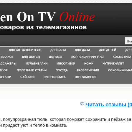
ДЛЯ АВТОЛЮБИТЕЛЯ
ДЛЯ БАНИ
ДЛЯ ДАЧИ
ДЛЯ ДЕТЕЙ
ДЛЯ
 УБОРКИ
ДЛЯ ШИТЬЯ
ДОРМЕО
КОРРЕКЦИЯ ФИГУРЫ
КОСМЕТИКА
АССАЖЕРЫ
МУЛЬТИВАРКИ
МЯСОРУБКИ
НОЖИ
НУТРИБУЛЛЕТ
ИКЮР
ПОЛЕЗНЫЕ СТАТЬИ
ПОСУДА
РАЗВЛЕЧЕНИЯ
СОКОВЫЖИМА
ОПЕЧКИ
ЧАЙНИКИ
ЭЛЕКТРОНИКА
HOT SHAPERS
Читать отзывы (0
, полупрозрачная тюль, которая поможет сохранить и пейзаж за
и придаст уют и тепло в комнате.