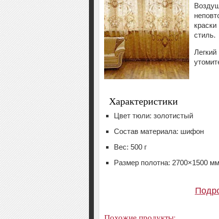
Воздуш
неповт
краски
стиль.
Легкий
утомит
Характеристики
Цвет тюли: золотистый
Состав материала: шифон
Вес: 500 г
Размер полотна: 2700×1500 м
Подр
Похожие продукты: