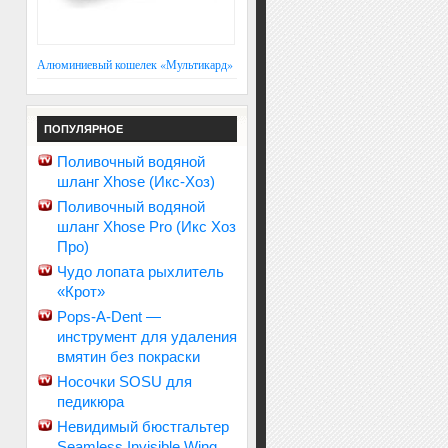
Алюминиевый кошелек «Мультикард»
ПОПУЛЯРНОЕ
Поливочный водяной
шланг Xhose (Икс-Хоз)
Поливочный водяной
шланг Xhose Pro (Икс Хоз
Про)
Чудо лопата рыхлитель
«Крот»
Pops-A-Dent —
инструмент для удаления
вмятин без покраски
Носочки SOSU для
педикюра
Невидимый бюстгальтер
Seamless Invisible Wing