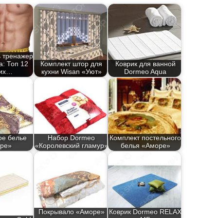
ь тренажер
а: Топ 12
Комплект штор для
Коврик для ванной
их…
кухни Wisan «Уют»
Dormeo Aqua
ое белье
Набор Dormeo
Комплект постельного
ре»
«Королевский гламур»
белья «Аморе»
Покрывало «Аморе»
Коврик Dormeo RELAX