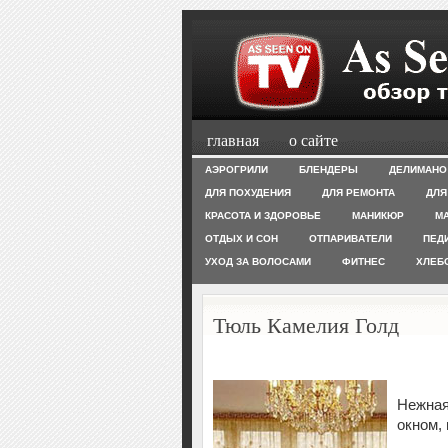
главная
о сайте
АЭРОГРИЛИ
БЛЕНДЕРЫ
ДЕЛИМАНО
ДЛЯ ПОХУДЕНИЯ
ДЛЯ РЕМОНТА
ДЛЯ
КРАСОТА И ЗДОРОВЬЕ
МАНИКЮР
М
ОТДЫХ И СОН
ОТПАРИВАТЕЛИ
ПЕД
УХОД ЗА ВОЛОСАМИ
ФИТНЕС
ХЛЕБ
Тюль Камелия Голд
Нежная
окном, 