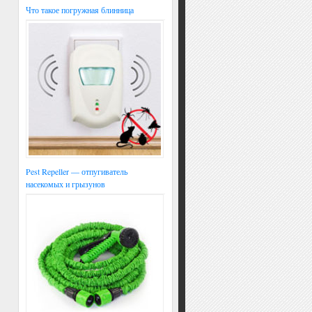
Что такое погружная блинница
Pest Repeller — отпугиватель
насекомых и грызунов