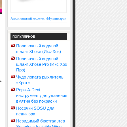
Алюминиевый кошелек «Мультикард»
ПОПУЛЯРНОЕ
и
Поливочный водяной
шланг Xhose (Икс-Хоз)
Поливочный водяной
шланг Xhose Pro (Икс Хоз
Про)
Чудо лопата рыхлитель
.
«Крот»
Pops-A-Dent —
инструмент для удаления
вмятин без покраски
Носочки SOSU для
педикюра
Невидимый бюстгальтер
Seamless Invisible Wing