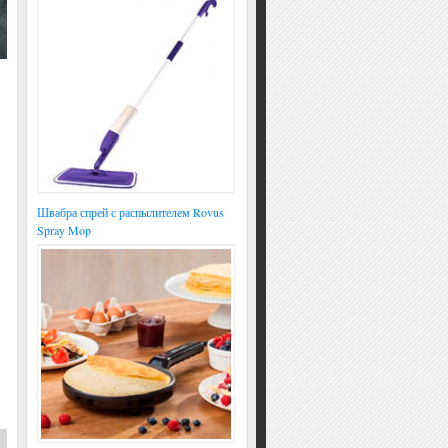
Швабра спрей с распылителем Rovus
Spray Mop