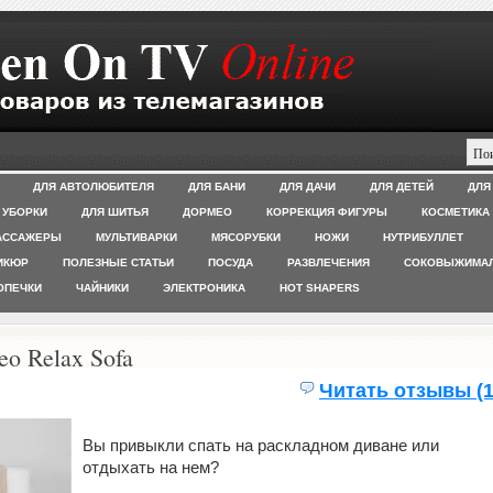
ДЛЯ АВТОЛЮБИТЕЛЯ
ДЛЯ БАНИ
ДЛЯ ДАЧИ
ДЛЯ ДЕТЕЙ
ДЛЯ
 УБОРКИ
ДЛЯ ШИТЬЯ
ДОРМЕО
КОРРЕКЦИЯ ФИГУРЫ
КОСМЕТИКА
АССАЖЕРЫ
МУЛЬТИВАРКИ
МЯСОРУБКИ
НОЖИ
НУТРИБУЛЛЕТ
ИКЮР
ПОЛЕЗНЫЕ СТАТЬИ
ПОСУДА
РАЗВЛЕЧЕНИЯ
СОКОВЫЖИМА
ОПЕЧКИ
ЧАЙНИКИ
ЭЛЕКТРОНИКА
HOT SHAPERS
o Relax Sofa
Читать отзывы (1
Вы привыкли спать на раскладном диване или
отдыхать на нем?