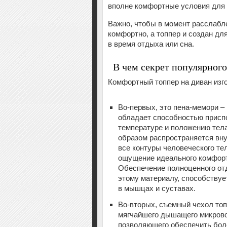
вполне комфортные условия для 
Важно, чтобы в момент расслабле
комфортно, а топпер и создан дл
в время отдыха или сна.
В чем секрет популярног
Комфортный топпер на диван изг
Во-первых, это пена-мемори –
обладает способностью присп
температуре и положению тела
образом распространяется вну
все контуры человеческого тел
ощущение идеального комфорт
Обеспечение полноценного от
этому материалу, способствуе
в мышцах и суставах.
Во-вторых, съемный чехол топ
мягчайшего дышащего микрово
позволяющего обеспечить бо