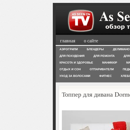
главная
о сайте
АЭРОГРИЛИ
БЛЕНДЕРЫ
ДЕЛИМАНО
ДЛЯ ПОХУДЕНИЯ
ДЛЯ РЕМОНТА
ДЛЯ
КРАСОТА И ЗДОРОВЬЕ
МАНИКЮР
М
ОТДЫХ И СОН
ОТПАРИВАТЕЛИ
ПЕД
УХОД ЗА ВОЛОСАМИ
ФИТНЕС
ХЛЕБ
Топпер для дивана Dorme