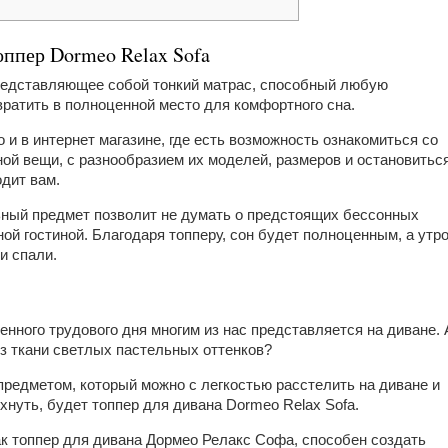
оппер Dormeo Relax Sofa
редставляющее собой тонкий матрас, способный любую
ратить в полноценной место для комфортного сна.
 и в интернет магазине, где есть возможность ознакомиться со
ой вещи, с разнообразием их моделей, размеров и остановитьс
одит вам.
льный предмет позволит не думать о предстоящих бессонных
ной гостиной. Благодаря топперу, сон будет полноценным, а утр
и спали.
ного трудового дня многим из нас представляется на диване. 
из ткани светлых пастельных оттенков?
предметом, который можно с легкостью расстелить на диване и
хнуть, будет топпер для дивана Dormeo Relax Sofa.
ак топпер для дивана Дормео Релакс Софа, способен создать