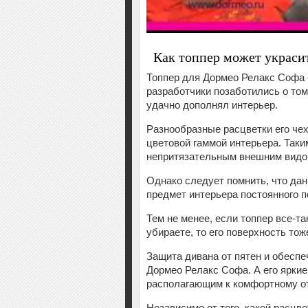
Как топпер может украси
Топпер для Дормео Релакс Софа –
разработчики позаботились о том
удачно дополнял интерьер.
Разнообразные расцветки его чех
цветовой гаммой интерьера. Таки
непритязательным внешним видо
Однако следует помнить, что да
предмет интерьера постоянного п
Тем не менее, если топпер все-т
убираете, то его поверхность то
Защита дивана от пятен и обеспе
Дормео Релакс Софа. А его яркие
располагающим к комфортному о
Независимо от того, какой расцве