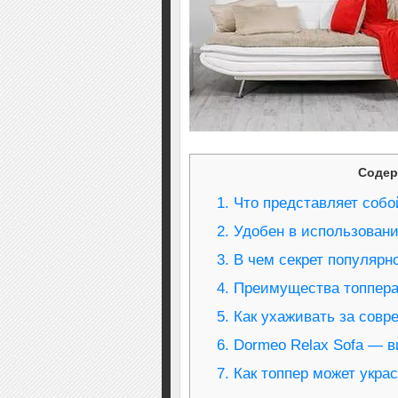
Содер
1.
Что представляет собо
2.
Удобен в использован
3.
В чем секрет популярн
4.
Преимущества топпера
5.
Как ухаживать за совр
6.
Dormeo Relax Sofa — в
7.
Как топпер может укра