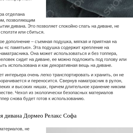
ера отделана
ом, позволяющим
ытии дивана. Это позволяет спокойно спать на диване, не
 сползти или сбиться.
ое дополнение – съемная подушка, мягкая и приятная на
ны «с памятью». Эта подушка содержит крепление на
наматрасника. Она может использоваться и без топпера,
 человек сидит на диване, ее можно подложить под голову или
быть использована и как декоративная вещь на диване.
т интерьера очень легко транспортировать и хранить, он не
ворачивается и переносится. Свернув наматрасник в рулон,
леких и высоких нишах, причем длительное хранение никоим
ачестве. Чехол из экологически безопасных материалов
оппер снова будет готов к использованию.
я дивана Дормео Релакс Софа
материалов, не