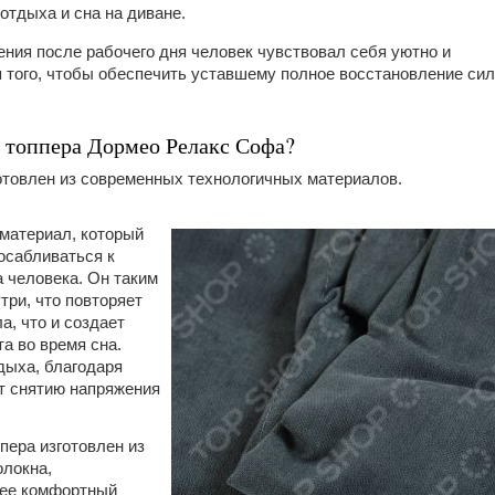
отдыха и сна на диване.
ния после рабочего дня человек чувствовал себя уютно и
я того, чтобы обеспечить уставшему полное восстановление сил
о топпера Дормео Релакс Софа?
отовлен из современных технологичных материалов.
 материал, который
осабливаться к
 человека. Он таким
три, что повторяет
а, что и создает
а во время сна.
дыха, благодаря
т снятию напряжения
пера изготовлен из
локна,
лее комфортный