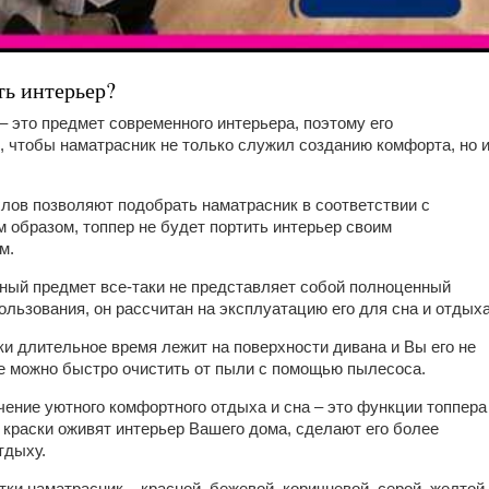
ть интерьер?
 это предмет современного интерьера, поэтому его
, чтобы наматрасник не только служил созданию комфорта, но 
лов позволяют подобрать наматрасник в соответствии с
м образом, топпер не будет портить интерьер своим
м.
нный предмет все-таки не представляет собой полноценный
ользования, он рассчитан на эксплуатацию его для сна и отдыха
аки длительное время лежит на поверхности дивана и Вы его не
же можно быстро очистить от пыли с помощью пылесоса.
чение уютного комфортного отдыха и сна – это функции топпера
 краски оживят интерьер Вашего дома, сделают его более
тдыху.
тки наматрасник – красной, бежевой, коричневой, серой, желтой,