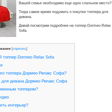
Вашей семье необходимо еще одно спальное место?
Тогда самое время подумать о покупке топпера для
дивана.
Давай посмотрим подробнее на топпер Dormeo Relax
Sofa.
жание
[
спрятать
]
й топпер Dormeo Relax Sofa
ии
ого топпера Дормео Релакс Софа?
 для дивана Дормео Релакс Софа
еменным топпером?
идео
сить интерьер?