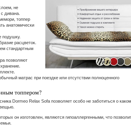
лоем, не
с дивана.
мемори, топпер
ть анатомически
е подушку.
бразие расцветок.
сем стандартным
ера позволяют
 хранение.
плекте.
обычный матрас при поездке или отсутствии полноценного
енным топпером?
ника Dormeo Relax Sofa позволяет особо не заботиться о каком
 вещью.
которых он изготовлен, являются гипоаллергенными, что позволи
семьи.