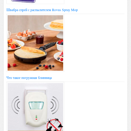
Швабра спрей с распылителем Rovus Spray Mop
Что такое погружная блинница