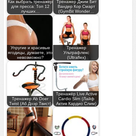
Как выбрать тренажер
Тренажер Джим Бит
для пресса: Топ 12
Вандер Кор Смарт
лучших…
(GymBit Wonder…
Упругие и красивые
Тренажер
ягодицы, думаете, это
Ультрафлекс
невозможно?
(Ultraflex)
Тренажёр Live Active
Тренажер Ab Doer
Cardio Slim (Лайф
Twist (Аб Доэр Твист)
Актив Кардио Слим)