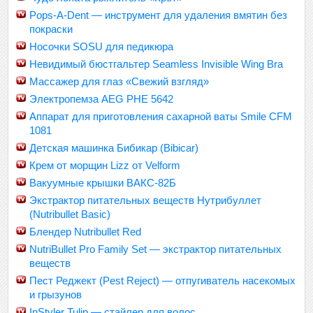
Pops-A-Dent — инструмент для удаления вмятин без
покраски
Носочки SOSU для педикюра
Невидимый бюстгальтер Seamless Invisible Wing Bra
Массажер для глаз «Свежий взгляд»
Электропемза AEG PHE 5642
Аппарат для приготовления сахарной ваты Smile CFM
1081
Детская машинка Бибикар (Bibicar)
Крем от морщин Lizz от Velform
Вакуумные крышки ВАКС-82Б
Экстрактор питательных веществ Нутрибуллет
(Nutribullet Basic)
Блендер Nutribullet Red
NutriBullet Pro Family Set — экстрактор питательных
веществ
Пест Реджект (Pest Reject) — отпугиватель насекомых
и грызунов
InStyler Tulip — стайлер для волос