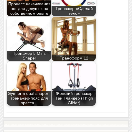
Процесс накачивания
ног для девушек на
Тренажер «Сделай
собственном опыте
тело»
Тренажер 5 Mins
Shaper
Трансформ 12
Gymform dual shaper -
Женский тренажер
тренажер-пояс для
Тай Глайдер (Thigh
пресса…
Glider)