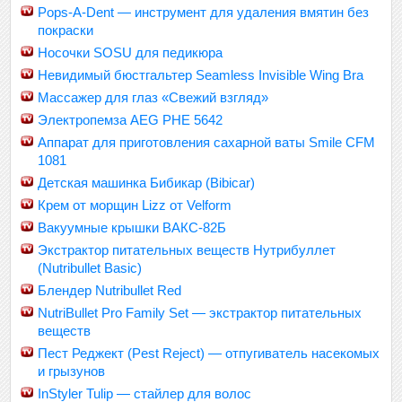
Pops-A-Dent — инструмент для удаления вмятин без
покраски
Носочки SOSU для педикюра
Невидимый бюстгальтер Seamless Invisible Wing Bra
Массажер для глаз «Свежий взгляд»
Электропемза AEG PHE 5642
Аппарат для приготовления сахарной ваты Smile CFM
1081
Детская машинка Бибикар (Bibicar)
Крем от морщин Lizz от Velform
Вакуумные крышки ВАКС-82Б
Экстрактор питательных веществ Нутрибуллет
(Nutribullet Basic)
Блендер Nutribullet Red
NutriBullet Pro Family Set — экстрактор питательных
веществ
Пест Реджект (Pest Reject) — отпугиватель насекомых
и грызунов
InStyler Tulip — стайлер для волос