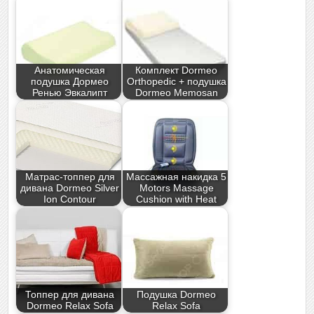
Анатомическая
Комплект Dormeo
подушка Дормео
Orthopedic + подушка
Ренью Эвкалипт
Dormeo Memosan
Матрас-топпер для
Массажная накидка 5
дивана Dormeo Silver
Motors Massage
Ion Contour
Cushion with Heat
Топпер для дивана
Подушка Dormeo
Dormeo Relax Sofa
Relax Sofa