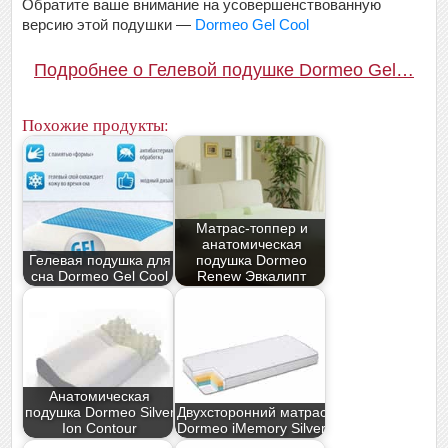
Обратите ваше внимание на усовершенствованную
версию этой подушки —
Dormeo Gel Cool
Подробнее о Гелевой подушке Dormeo Gel…
Похожие продукты:
Матрас-топпер и
анатомическая
Гелевая подушка для
подушка Dormeo
сна Dormeo Gel Cool
Renew Эвкалипт
Анатомическая
подушка Dormeo Silver
Двухсторонний матрас
Ion Contour
Dormeo iMemory Silver