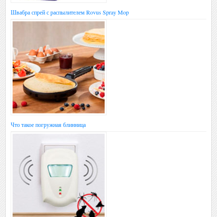
Швабра спрей с распылителем Rovus Spray Mop
Что такое погружная блинница