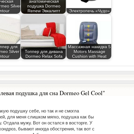
ческая
анатомическая
meo Silver
подушка Dormeo
ntour
Renew Эвкалипт
Электропечь «Чудо»
ппер для
Массажная накидка 5
meo Silver
Топпер для дивана
Motors Massage
ntour
Dormeo Relax Sofa
Cushion with Heat
левая подушка для сна Dormeo Gel Cool"
кую подушку себе, но так и не смогла
ей, для меня слишком мягко, подушка как бы
. Отдала мужу. Вот он остался в восторге. У
ондроз, бывают иногда обострения, так вот с