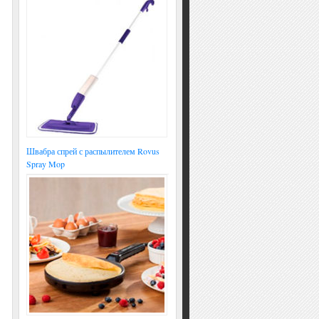
Швабра спрей с распылителем Rovus
Spray Mop