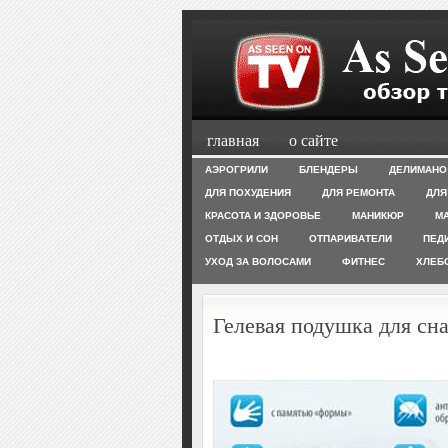
главная
о сайте
АЭРОГРИЛИ
БЛЕНДЕРЫ
ДЕЛИМАНО
ДЛЯ ПОХУДЕНИЯ
ДЛЯ РЕМОНТА
ДЛЯ
КРАСОТА И ЗДОРОВЬЕ
МАНИКЮР
М
ОТДЫХ И СОН
ОТПАРИВАТЕЛИ
ПЕД
УХОД ЗА ВОЛОСАМИ
ФИТНЕС
ХЛЕБ
Гелевая подушка для сн