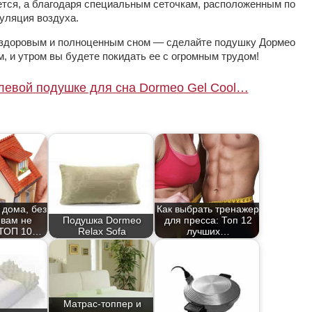
ется, а благодаря специальным сеточкам, расположенным по
уляция воздуха.
 здоровым и полноценным сном — сделайте подушку Дормео
, и утром вы будете покидать ее с огромным трудом!
левой подушке для сна Dormeo Gel Cool…
 дома, без
Как выбрать тренажер
 вам не
Подушка Dormeo
для пресса: Топ 12
 ТОП 10…
Relax Sofa
лучших…
Матрас-топпер и