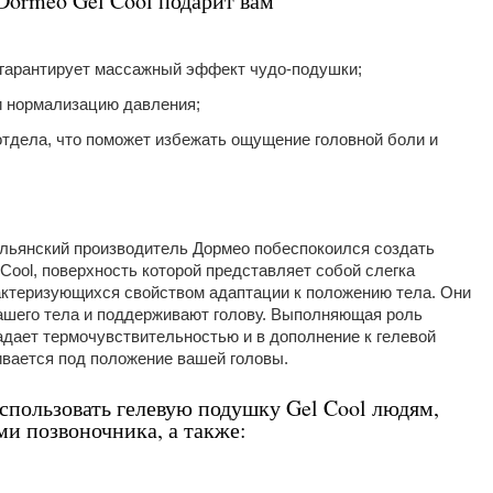
ormeo Gel Cool подарит вам
 гарантирует массажный эффект чудо-подушки;
 нормализацию давления;
тдела, что поможет избежать ощущение головной боли и
тальянский производитель Дормео побеспокоился создать
ool, поверхность которой представляет собой слегка
рактеризующихся свойством адаптации к положению тела. Они
ашего тела и поддерживают голову. Выполняющая роль
адает термочувствительностью и в дополнение к гелевой
ивается под положение вашей головы.
спользовать гелевую подушку Gel Cool людям,
и позвоночника, а также: