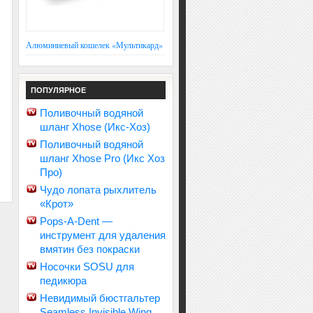
Алюминиевый кошелек «Мультикард»
ПОПУЛЯРНОЕ
Поливочный водяной
шланг Xhose (Икс-Хоз)
Поливочный водяной
шланг Xhose Pro (Икс Хоз
Про)
Чудо лопата рыхлитель
«Крот»
Pops-A-Dent —
инструмент для удаления
вмятин без покраски
Носочки SOSU для
педикюра
Невидимый бюстгальтер
Seamless Invisible Wing