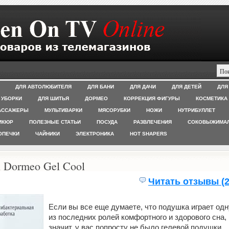
ДЛЯ АВТОЛЮБИТЕЛЯ
ДЛЯ БАНИ
ДЛЯ ДАЧИ
ДЛЯ ДЕТЕЙ
ДЛЯ
 УБОРКИ
ДЛЯ ШИТЬЯ
ДОРМЕО
КОРРЕКЦИЯ ФИГУРЫ
КОСМЕТИКА
АССАЖЕРЫ
МУЛЬТИВАРКИ
МЯСОРУБКИ
НОЖИ
НУТРИБУЛЛЕТ
ИКЮР
ПОЛЕЗНЫЕ СТАТЬИ
ПОСУДА
РАЗВЛЕЧЕНИЯ
СОКОВЫЖИМА
ОПЕЧКИ
ЧАЙНИКИ
ЭЛЕКТРОНИКА
HOT SHAPERS
а Dormeo Gel Cool
Читать отзывы (2
Если вы все еще думаете, что подушка играет одн
из последних ролей комфортного и здорового сна,
значит, у вас попросту не было гелевой подушки