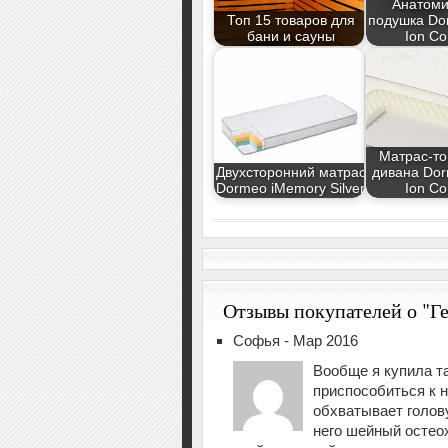
Анатоми
Топ 15 товаров для
подушка Dor
бани и сауны
Ion Co
Матрас-то
Двухсторонний матрас
дивана Dor
Dormeo iMemory Silver
Ion Co
Отзывы покупателей о "Ге
Софья - Мар 2016
Вообще я купила та
приспособиться к н
обхватывает голову
него шейный остеох